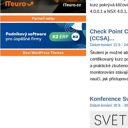
kurz pokrývá klíčov
4.0.0.1 a NSX 4.0.1,
Partneři webu
Check Point C
(CCSA)...
Datum konání: 22.9. - 24
Školení je možné abs
Best WordPress Themes
certifikovaný kurz p
a praktické zkušenos
monitorování stávají
naučí, jak přistupova
Konference Sv
Datum konání: 30.9. - 30