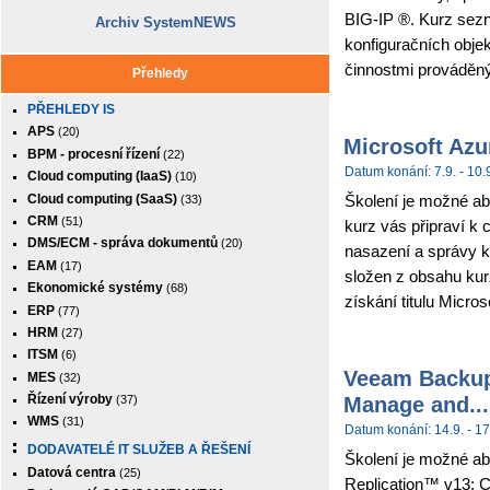
BIG-IP ®. Kurz sez
Archiv SystemNEWS
konfiguračních obje
činnostmi prováděným
Přehledy
PŘEHLEDY IS
APS
(20)
Microsoft Azu
BPM - procesní řízení
(22)
Datum konání: 7.9. - 10.
Cloud computing (IaaS)
(10)
Cloud computing (SaaS)
Školení je možné abs
(33)
CRM
(51)
kurz vás připraví k 
DMS/ECM - správa dokumentů
(20)
nasazení a správy k
EAM
(17)
složen z obsahu kur
Ekonomické systémy
(68)
získání titulu Micros
ERP
(77)
HRM
(27)
ITSM
(6)
Veeam Backup 
MES
(32)
Manage and...
Řízení výroby
(37)
WMS
(31)
Datum konání: 14.9. - 17
DODAVATELÉ IT SLUŽEB A ŘEŠENÍ
Školení je možné ab
Datová centra
(25)
Replication™ v13: C