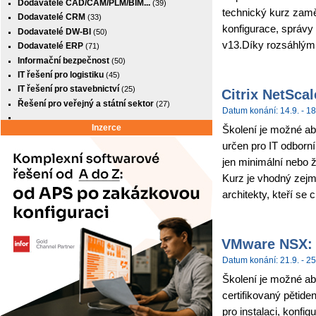
Dodavatelé CAD/CAM/PLM/BIM...
(39)
technický kurz zamě
Dodavatelé CRM
(33)
konfigurace, správy
Dodavatelé DW-BI
(50)
v13.Díky rozsáhlým
Dodavatelé ERP
(71)
Informační bezpečnost
(50)
IT řešení pro logistiku
(45)
IT řešení pro stavebnictví
(25)
Citrix NetSca
Řešení pro veřejný a státní sektor
(27)
Datum konání: 14.9. - 18
Inzerce
Školení je možné abso
určen pro IT odborní
jen minimální nebo 
Kurz je vhodný zejm
architekty, kteří se c
VMware NSX: I
Datum konání: 21.9. - 25
Školení je možné ab
certifikovaný pětide
pro instalaci, konf