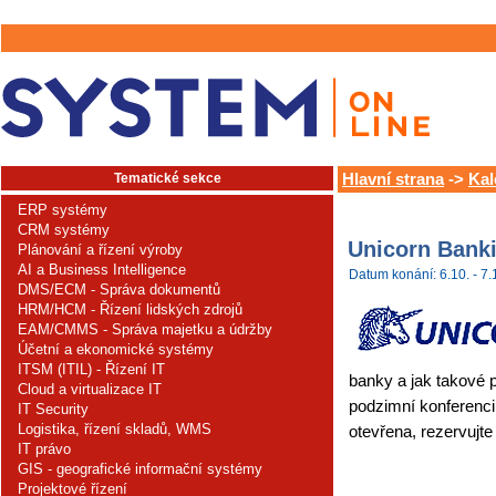
Tematické sekce
Hlavní strana
->
Kal
ERP systémy
CRM systémy
Unicorn Bank
Plánování a řízení výroby
AI a Business Intelligence
Datum konání: 6.10. - 7.
DMS/ECM - Správa dokumentů
HRM/HCM - Řízení lidských zdrojů
EAM/CMMS - Správa majetku a údržby
Účetní a ekonomické systémy
ITSM (ITIL) - Řízení IT
banky a jak takové
Cloud a virtualizace IT
podzimní konferenci
IT Security
Logistika, řízení skladů, WMS
otevřena, rezervujte
IT právo
GIS - geografické informační systémy
Projektové řízení