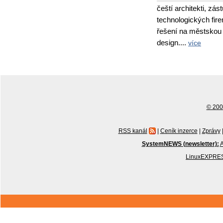
čeští architekti, zás
technologických fir
řešení na městskou i
design....
více
© 2001
RSS kanál
|
Ceník inzerce
|
Zprávy
SystemNEWS (newsletter):
A
LinuxEXPRES