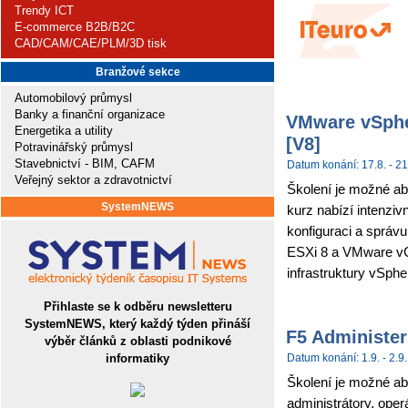
Trendy ICT
E-commerce B2B/B2C
CAD/CAM/CAE/PLM/3D tisk
Branžové sekce
Automobilový průmysl
Banky a finanční organizace
VMware vSpher
Energetika a utility
[V8]
Potravinářský průmysl
Stavebnictví - BIM, CAFM
Datum konání: 17.8. - 21
Veřejný sektor a zdravotnictví
Školení je možné ab
SystemNEWS
kurz nabízí intenziv
konfiguraci a sprá
ESXi 8 a VMware vCe
infrastruktury vSpher
Přihlaste se k odběru newsletteru
SystemNEWS, který každý týden přináší
F5 Administer
výběr článků z oblasti podnikové
informatiky
Datum konání: 1.9. - 2.9.
Školení je možné abs
administrátory, ope