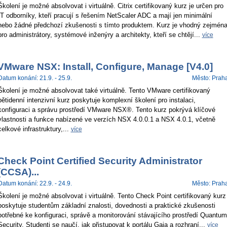
Školení je možné absolvovat i virtuálně. Citrix certifikovaný kurz je určen pro
IT odborníky, kteří pracují s řešením NetScaler ADC a mají jen minimální
nebo žádné předchozí zkušenosti s tímto produktem. Kurz je vhodný zejmén
pro administrátory, systémové inženýry a architekty, kteří se chtějí...
více
VMware NSX: Install, Configure, Manage [V4.0]
Datum konání: 21.9. - 25.9.
Město: Prah
Školení je možné absolvovat také virtuálně. Tento VMware certifikovaný
pětidenní intenzivní kurz poskytuje komplexní školení pro instalaci,
konfiguraci a správu prostředí VMware NSX®. Tento kurz pokrývá klíčové
vlastnosti a funkce nabízené ve verzích NSX 4.0.0.1 a NSX 4.0.1, včetně
celkové infrastruktury,...
více
Check Point Certified Security Administrator
(CCSA)...
Datum konání: 22.9. - 24.9.
Město: Prah
Školení je možné absolvovat i virtuálně. Tento Check Point certifikovaný kurz
poskytuje studentům základní znalosti, dovednosti a praktické zkušenosti
potřebné ke konfiguraci, správě a monitorování stávajícího prostředí Quantum
Security. Studenti se naučí, jak přistupovat k portálu Gaia a rozhraní...
více