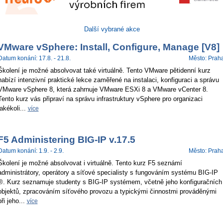
Další vybrané akce
VMware vSphere: Install, Configure, Manage [V8]
Datum konání: 17.8. - 21.8.
Město: Prah
Školení je možné absolvovat také virtuálně. Tento VMware pětidenní kurz
nabízí intenzivní praktické lekce zaměřené na instalaci, konfiguraci a správu
VMware vSphere 8, která zahrnuje VMware ESXi 8 a VMware vCenter 8.
Tento kurz vás připraví na správu infrastruktury vSphere pro organizaci
jakékoli...
více
F5 Administering BIG-IP v.17.5
Datum konání: 1.9. - 2.9.
Město: Prah
Školení je možné absolvovat i virtuálně. Tento kurz F5 seznámí
administrátory, operátory a síťové specialisty s fungováním systému BIG-IP
®. Kurz seznamuje studenty s BIG-IP systémem, včetně jeho konfiguračních
objektů, zpracováním síťového provozu a typickými činnostmi prováděnými
při jeho...
více