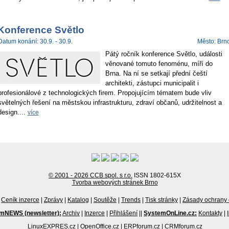
Konference Světlo
Datum konání: 30.9. - 30.9.
Město: Brn
Pátý ročník konference Světlo, události
věnované tomuto fenoménu, míří do
Brna. Na ní se setkají přední čeští
architekti, zástupci municipalit i
profesionálové z technologických firem. Propojujícím tématem bude vliv
světelných řešení na městskou infrastrukturu, zdraví občanů, udržitelnost a
design....
více
© 2001 - 2026 CCB spol. s r.o.
ISSN 1802-615X
Tvorba webových stránek Brno
Ceník inzerce
|
Zprávy
|
Katalog
|
Soutěže
|
Trends
|
Tisk stránky
|
Zásady ochrany 
mNEWS (newsletter):
Archiv
|
Inzerce
|
Přihlášení
||
SystemOnLine.cz:
Kontakty
|
LinuxEXPRES.cz
|
OpenOffice.cz
|
ERPforum.cz
|
CRMforum.cz