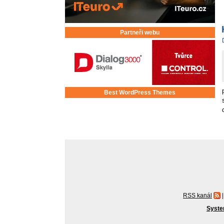
Partneři webu
Best WordPress Themes
RSS kanál
|
Syste