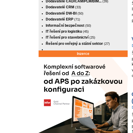
Dodavatelé CAD/CAM/PLM/BIM...
(39)
Dodavatelé CRM
(33)
Dodavatelé DW-BI
(50)
Dodavatelé ERP
(71)
Informační bezpečnost
(50)
IT řešení pro logistiku
(45)
IT řešení pro stavebnictví
(25)
Řešení pro veřejný a státní sektor
(27)
Inzerce