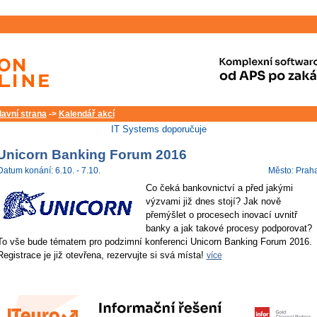
lavní strana
->
Kalendář akcí
IT Systems doporučuje
Unicorn Banking Forum 2016
Datum konání: 6.10. - 7.10.
Město: Prah
Co čeká bankovnictví a před jakými
výzvami již dnes stojí? Jak nově
přemýšlet o procesech inovací uvnitř
banky a jak takové procesy podporovat?
To vše bude tématem pro podzimní konferenci Unicorn Banking Forum 2016.
Registrace je již otevřena, rezervujte si svá místa!
více