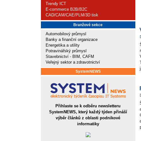
Trendy ICT
E-commerce B2B/B2C
CAD/CAM/CAE/PLM/3D tisk
Branžové sekce
Automobilový průmysl
Banky a finanční organizace
Energetika a utility
Potravinářský průmysl
Stavebnictví - BIM, CAFM
Veřejný sektor a zdravotnictví
SystemNEWS
Přihlaste se k odběru newsletteru
SystemNEWS, který každý týden přináší
výběr článků z oblasti podnikové
informatiky