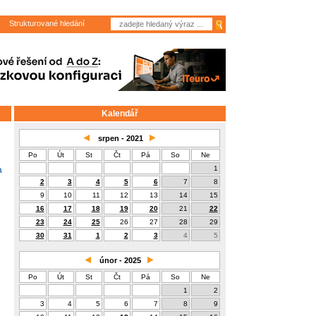
Strukturované hledání
Kalendář
srpen - 2021
Po
Út
St
Čt
Pá
So
Ne
1
a
2
3
4
5
6
7
8
9
10
11
12
13
14
15
16
17
18
19
20
21
22
23
24
25
26
27
28
29
30
31
1
2
3
4
5
únor - 2025
Po
Út
St
Čt
Pá
So
Ne
1
2
3
4
5
6
7
8
9