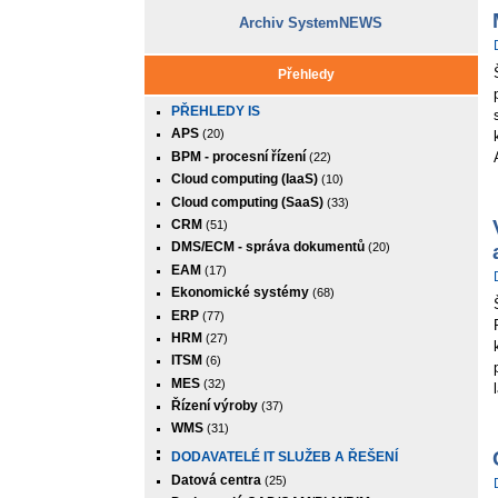
Archiv SystemNEWS
Přehledy
PŘEHLEDY IS
APS
(20)
BPM - procesní řízení
(22)
Cloud computing (IaaS)
(10)
Cloud computing (SaaS)
(33)
CRM
(51)
DMS/ECM - správa dokumentů
(20)
EAM
(17)
Ekonomické systémy
(68)
ERP
(77)
HRM
(27)
ITSM
(6)
MES
(32)
Řízení výroby
(37)
WMS
(31)
DODAVATELÉ IT SLUŽEB A ŘEŠENÍ
Datová centra
(25)