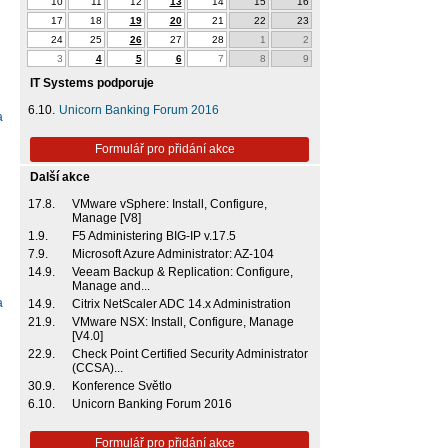
10
11
12
13
14
15
16
17
18
19
20
21
22
23
24
25
26
27
28
1
2
3
4
5
6
7
8
9
IT Systems podporuje
6.10.
Unicorn Banking Forum 2016
a
Formulář pro přidání akce
Další akce
17.8.
VMware vSphere: Install, Configure,
Manage [V8]
1.9.
F5 Administering BIG-IP v.17.5
7.9.
Microsoft Azure Administrator: AZ-104
14.9.
Veeam Backup & Replication: Configure,
Manage and...
a
14.9.
Citrix NetScaler ADC 14.x Administration
21.9.
VMware NSX: Install, Configure, Manage
[V4.0]
22.9.
Check Point Certified Security Administrator
(CCSA)...
30.9.
Konference Světlo
6.10.
Unicorn Banking Forum 2016
Formulář pro přidání akce