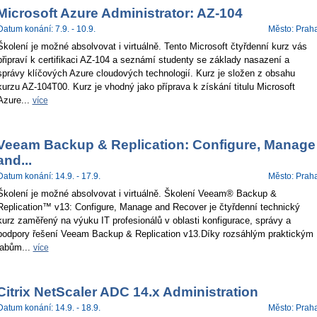
Microsoft Azure Administrator: AZ-104
Datum konání: 7.9. - 10.9.
Město: Prah
Školení je možné absolvovat i virtuálně. Tento Microsoft čtyřdenní kurz vás
připraví k certifikaci AZ-104 a seznámí studenty se základy nasazení a
správy klíčových Azure cloudových technologií. Kurz je složen z obsahu
kurzu AZ-104T00. Kurz je vhodný jako příprava k získání titulu Microsoft
Azure...
více
Veeam Backup & Replication: Configure, Manage
and...
Datum konání: 14.9. - 17.9.
Město: Prah
Školení je možné absolvovat i virtuálně. Školení Veeam® Backup &
Replication™ v13: Configure, Manage and Recover je čtyřdenní technický
kurz zaměřený na výuku IT profesionálů v oblasti konfigurace, správy a
podpory řešení Veeam Backup & Replication v13.Díky rozsáhlým praktickým
labům...
více
Citrix NetScaler ADC 14.x Administration
Datum konání: 14.9. - 18.9.
Město: Prah