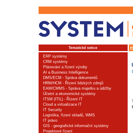
Tematické sekce
H
ERP systémy
CRM systémy
Plánování a řízení výroby
AI a Business Intelligence
DMS/ECM - Správa dokumentů
HRM/HCM - Řízení lidských zdrojů
EAM/CMMS - Správa majetku a údržby
Účetní a ekonomické systémy
ITSM (ITIL) - Řízení IT
Cloud a virtualizace IT
IT Security
Logistika, řízení skladů, WMS
IT právo
GIS - geografické informační systémy
Projektové řízení