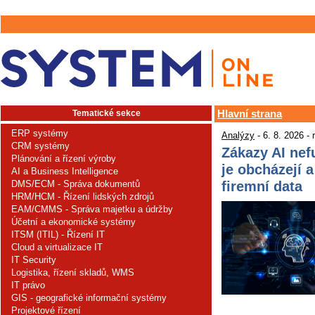
Tematické sekce
Hlavní strana
ERP systémy
Analýzy
- 6. 8. 2026 -
CRM systémy
Zákazy AI nef
Plánování a řízení výroby
je obcházejí a
AI a Business Intelligence
firemní data
DMS/ECM - Správa dokumentů
HRM/HCM - Řízení lidských zdrojů
EAM/CMMS - Správa majetku a údržby
Účetní a ekonomické systémy
ITSM (ITIL) - Řízení IT
Cloud a virtualizace IT
IT Security
Logistika, řízení skladů, WMS
IT právo
GIS - geografické informační systémy
Projektové řízení