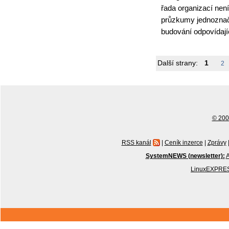
řada organizací není
průzkumy jednoznačn
budování odpovídají
Další strany:
1
2
© 2001
RSS kanál
|
Ceník inzerce
|
Zprávy
SystemNEWS (newsletter):
A
LinuxEXPRES