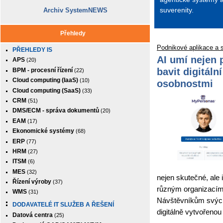
suverenity.
Archiv SystemNEWS
Přehledy
Podnikové aplikace a 
PŘEHLEDY IS
AI umí nejen 
APS
(20)
bavit digitáln
BPM - procesní řízení
(22)
Cloud computing (IaaS)
(10)
osobnostmi
Cloud computing (SaaS)
(33)
CRM
(51)
DMS/ECM - správa dokumentů
(20)
EAM
(17)
Ekonomické systémy
(68)
ERP
(77)
HRM
(27)
ITSM
(6)
MES
(32)
nejen skutečné, ale 
Řízení výroby
(37)
různým organizacím a
WMS
(31)
Návštěvníkům svých
DODAVATELÉ IT SLUŽEB A ŘEŠENÍ
digitálně vytvořenou
Datová centra
(25)