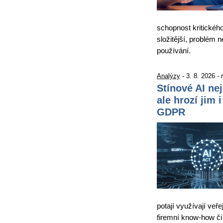
schopnost kritickéh
složitější, problém 
používání.
Analýzy
- 3. 8. 2026 -
Stínové AI ne
ale hrozí jim 
GDPR
potají využívají veře
firemní know-how či 