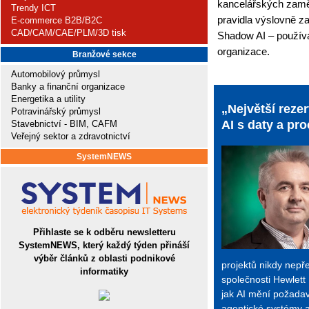
kancelářských zaměst
Trendy ICT
pravidla výslovně z
E-commerce B2B/B2C
CAD/CAM/CAE/PLM/3D tisk
Shadow AI – použív
organizace.
Branžové sekce
Automobilový průmysl
Banky a finanční organizace
Energetika a utility
„Největší reze
Potravinářský průmysl
AI s daty a p
Stavebnictví - BIM, CAFM
Veřejný sektor a zdravotnictví
SystemNEWS
Přihlaste se k odběru newsletteru
SystemNEWS, který každý týden přináší
výběr článků z oblasti podnikové
projektů nikdy nepře
informatiky
společnosti Hewlett
jak AI mění požadavk
agentické systémy 