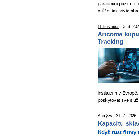
paradoxní pozice obě
může tím navíc ohro
IT Business
- 3. 8. 20
Aricoma kupu
Tracking
institucím v Evropě.
poskytovat své slu
Analýzy
- 31. 7. 2026 
Kapacitu skla
Když růst firmy 