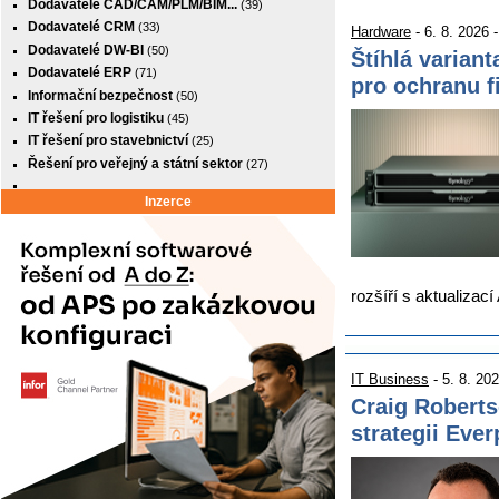
Dodavatelé CAD/CAM/PLM/BIM...
(39)
Dodavatelé CRM
(33)
Hardware
- 6. 8. 2026 
Dodavatelé DW-BI
(50)
Štíhlá varian
Dodavatelé ERP
(71)
pro ochranu f
Informační bezpečnost
(50)
IT řešení pro logistiku
(45)
IT řešení pro stavebnictví
(25)
Řešení pro veřejný a státní sektor
(27)
Inzerce
rozšíří s aktualiza
IT Business
- 5. 8. 20
Craig Roberts
strategii Eve