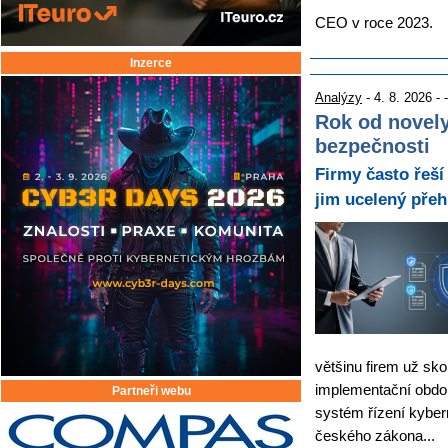
CEO v roce 2023.
Inzerce
Analýzy
- 4. 8. 2026 - -
Rok od novely
bezpečnosti
Firmy často řeší
jim ucelený přeh
většinu firem už sko
implementační obdo
Partneři webu
systém řízení kyber
českého zákona...