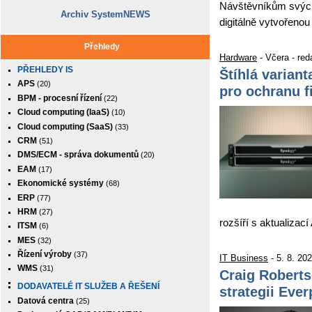
Návštěvníkům svých
Archiv SystemNEWS
digitálně vytvořenou
Přehledy
Hardware
- Včera - re
PŘEHLEDY IS
Štíhlá varian
APS
(20)
pro ochranu f
BPM - procesní řízení
(22)
Cloud computing (IaaS)
(10)
Cloud computing (SaaS)
(33)
CRM
(51)
DMS/ECM - správa dokumentů
(20)
EAM
(17)
Ekonomické systémy
(68)
ERP
(77)
HRM
(27)
rozšíří s aktualiza
ITSM
(6)
MES
(32)
Řízení výroby
(37)
IT Business
- 5. 8. 20
WMS
(31)
Craig Roberts
DODAVATELÉ IT SLUŽEB A ŘEŠENÍ
strategii Eve
Datová centra
(25)