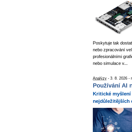
Poskytuje tak dostat
nebo zpracování velk
profesionálními graf
nebo simulace v...
Analýzy
- 3. 8. 2026 -
Používání AI n
Kritické myšlení 
nejdůležitějších