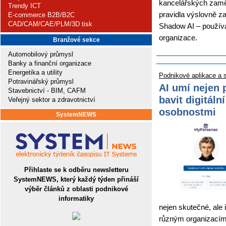
kancelářských zaměst
Trendy ICT
pravidla výslovně z
E-commerce B2B/B2C
CAD/CAM/CAE/PLM/3D tisk
Shadow AI – použív
organizace.
Branžové sekce
Automobilový průmysl
Banky a finanční organizace
Energetika a utility
Podnikové aplikace a 
Potravinářský průmysl
AI umí nejen 
Stavebnictví - BIM, CAFM
bavit digitáln
Veřejný sektor a zdravotnictví
osobnostmi
SystemNEWS
Přihlaste se k odběru newsletteru
SystemNEWS, který každý týden přináší
výběr článků z oblasti podnikové
informatiky
nejen skutečné, ale 
různým organizacím a