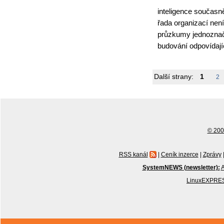
inteligence současně
řada organizací není
průzkumy jednoznačn
budování odpovídají
Další strany:
1
2
© 2001
RSS kanál
|
Ceník inzerce
|
Zprávy
SystemNEWS (newsletter):
A
LinuxEXPRES