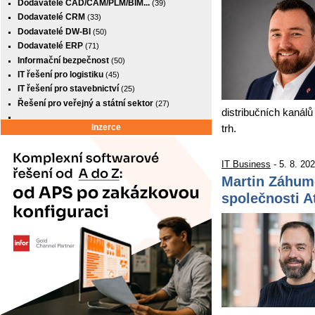
Dodavatelé CAD/CAM/PLM/BIM...
(39)
Dodavatelé CRM
(33)
Dodavatelé DW-BI
(50)
Dodavatelé ERP
(71)
Informační bezpečnost
(50)
IT řešení pro logistiku
(45)
IT řešení pro stavebnictví
(25)
Řešení pro veřejný a státní sektor
(27)
distribučních kanálů
Inzerce
trh.
IT Business
- 5. 8. 20
Martin Záhum
společnosti 