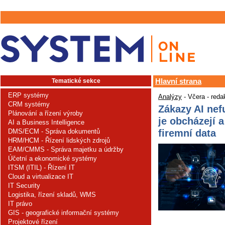
Tematické sekce
Hlavní strana
ERP systémy
Analýzy
- Včera - reda
CRM systémy
Zákazy AI nef
Plánování a řízení výroby
je obcházejí a
AI a Business Intelligence
firemní data
DMS/ECM - Správa dokumentů
HRM/HCM - Řízení lidských zdrojů
EAM/CMMS - Správa majetku a údržby
Účetní a ekonomické systémy
ITSM (ITIL) - Řízení IT
Cloud a virtualizace IT
IT Security
Logistika, řízení skladů, WMS
IT právo
GIS - geografické informační systémy
Projektové řízení