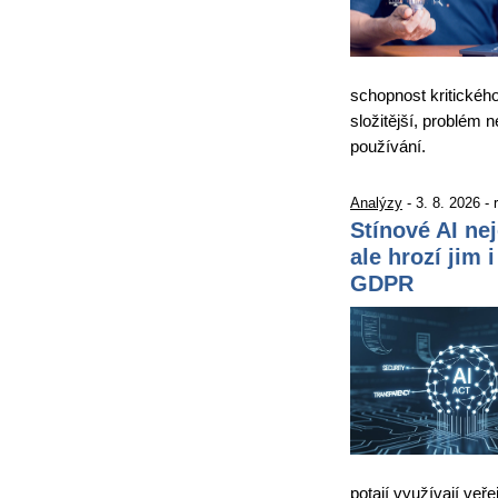
schopnost kritickéh
složitější, problém 
používání.
Analýzy
- 3. 8. 2026 -
Stínové AI ne
ale hrozí jim 
GDPR
potají využívají veře