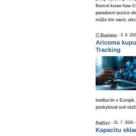
firemní know-how či 
paradoxní pozice obě
může tím navíc ohro
IT Business
- 3. 8. 20
Aricoma kupu
Tracking
institucím v Evropě.
poskytovat své slu
Analýzy
- 31. 7. 2026 
Kapacitu skla