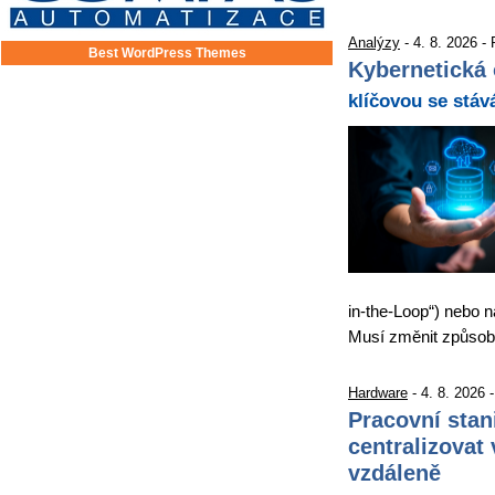
Analýzy
- 4. 8. 2026 -
Best WordPress Themes
Kybernetická 
klíčovou se stáv
in-the-Loop“) nebo n
Musí změnit způso
Hardware
- 4. 8. 2026 
Pracovní stan
centralizovat 
vzdáleně