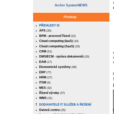
Archiv SystemNEWS
Přehledy
PŘEHLEDY IS
APS
(20)
BPM - procesní řízení
(22)
Cloud computing (IaaS)
(10)
Cloud computing (SaaS)
(33)
CRM
(51)
DMS/ECM - správa dokumentů
(20)
EAM
(17)
Ekonomické systémy
(68)
ERP
(77)
HRM
(27)
ITSM
(6)
MES
(32)
Řízení výroby
(37)
WMS
(31)
DODAVATELÉ IT SLUŽEB A ŘEŠENÍ
Datová centra
(25)