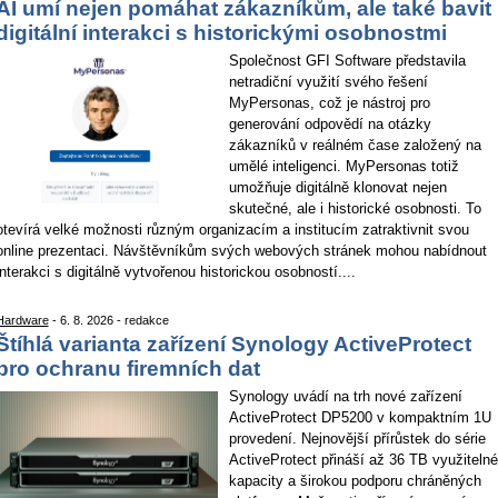
AI umí nejen pomáhat zákazníkům, ale také bavit
digitální interakci s historickými osobnostmi
Společnost GFI Software představila
netradiční využití svého řešení
MyPersonas, což je nástroj pro
generování odpovědí na otázky
zákazníků v reálném čase založený na
umělé inteligenci. MyPersonas totiž
umožňuje digitálně klonovat nejen
skutečné, ale i historické osobnosti. To
otevírá velké možnosti různým organizacím a institucím zatraktivnit svou
online prezentaci. Návštěvníkům svých webových stránek mohou nabídnout
interakci s digitálně vytvořenou historickou osobností....
Hardware
- 6. 8. 2026 - redakce
Štíhlá varianta zařízení Synology ActiveProtect
pro ochranu firemních dat
Synology uvádí na trh nové zařízení
ActiveProtect DP5200 v kompaktním 1U
provedení. Nejnovější přírůstek do série
ActiveProtect přináší až 36 TB využitelné
kapacity a širokou podporu chráněných