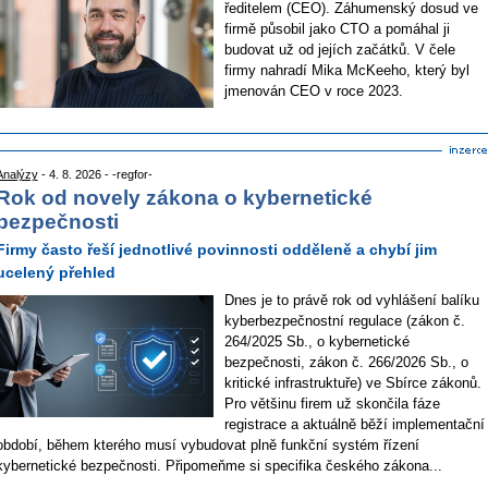
ředitelem (CEO). Záhumenský dosud ve
firmě působil jako CTO a pomáhal ji
budovat už od jejích začátků. V čele
firmy nahradí Mika McKeeho, který byl
jmenován CEO v roce 2023.
Analýzy
- 4. 8. 2026 - -regfor-
Rok od novely zákona o kybernetické
bezpečnosti
Firmy často řeší jednotlivé povinnosti odděleně a chybí jim
ucelený přehled
Dnes je to právě rok od vyhlášení balíku
kyberbezpečnostní regulace (zákon č.
264/2025 Sb., o kybernetické
bezpečnosti, zákon č. 266/2026 Sb., o
kritické infrastruktuře) ve Sbírce zákonů.
Pro většinu firem už skončila fáze
registrace a aktuálně běží implementační
období, během kterého musí vybudovat plně funkční systém řízení
kybernetické bezpečnosti. Připomeňme si specifika českého zákona...