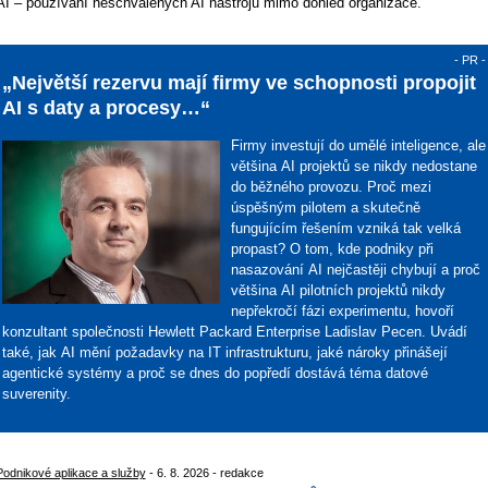
AI – používání neschválených AI nástrojů mimo dohled organizace.
- PR -
„Největší rezervu mají firmy ve schopnosti propojit
AI s daty a procesy…“
Firmy investují do umělé inteligence, ale
většina AI projektů se nikdy nedostane
do běžného provozu. Proč mezi
úspěšným pilotem a skutečně
fungujícím řešením vzniká tak velká
propast? O tom, kde podniky při
nasazování AI nejčastěji chybují a proč
většina AI pilotních projektů nikdy
nepřekročí fázi experimentu, hovoří
konzultant společnosti Hewlett Packard Enterprise Ladislav Pecen. Uvádí
také, jak AI mění požadavky na IT infrastrukturu, jaké nároky přinášejí
agentické systémy a proč se dnes do popředí dostává téma datové
suverenity.
Podnikové aplikace a služby
- 6. 8. 2026 - redakce