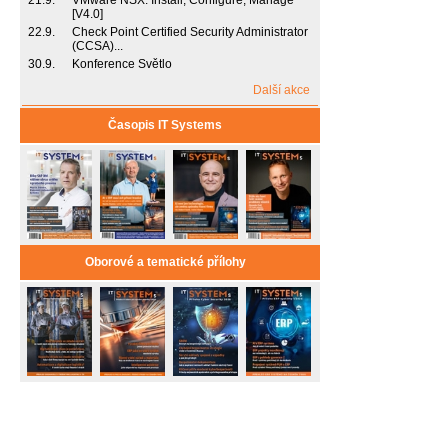
21.9.
VMware NSX: Install, Configure, Manage
[V4.0]
22.9.
Check Point Certified Security Administrator
(CCSA)...
30.9.
Konference Světlo
Další akce
Časopis IT Systems
Oborové a tematické přílohy