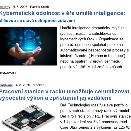
Analýzy
- 4. 8. 2026 - Patrick Smith
Kybernetická odolnost v éře umělé inteligence:
klíčovou se stává schopnost zotavení
Umělá inteligence dramaticky zvyšuje
rychlost, rozsah a sofistikovanost
kybernetických útoků. Organizace se
proto už nemohou spoléhat pouze na
automatizované bezpečnostní procesy s
lidským řízením („Human-in-the-Loop“)
nebo na opatření v úrovni perimetru
podnikové sítě. Musí změnit způsob
uvažování.
Hardware
- 4. 8. 2026 - redakce
Pracovní stanice v racku umožňuje centralizovat
výpočetní výkon a zpřístupnit jej vzdáleně
Dell Technologies rozšiřuje své portfolio
pracovních stanic o nový rackový model
Dell Pro Precision 7 R1. Pracovní stanice
v 1U provedení využívá procesory Intel
Core Ultra Series 2 s výkonem až 125 W.