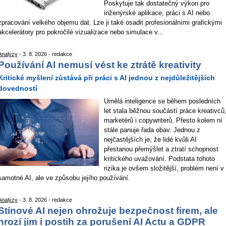
Poskytuje tak dostatečný výkon pro
inženýrské aplikace, práci s AI nebo
zpracování velkého objemu dat. Lze ji také osadit profesionálními grafickými
akcelerátory pro pokročilé vizualizace nebo simulace v...
Analýzy
- 3. 8. 2026 - redakce
Používání AI nemusí vést ke ztrátě kreativity
Kritické myšlení zůstává při práci s AI jednou z nejdůležitějších
dovedností
Umělá inteligence se během posledních
let stala běžnou součástí práce kreativců
marketérů i copywriterů. Přesto kolem ní
stále panuje řada obav. Jednou z
nejčastějších je, že lidé kvůli AI
přestanou přemýšlet a ztratí schopnost
kritického uvažování. Podstata tohoto
rizika je ovšem složitější, problém není v
samotné AI, ale ve způsobu jejího používání.
Analýzy
- 3. 8. 2026 - redakce
Stínové AI nejen ohrožuje bezpečnost firem, ale
hrozí jim i postih za porušení AI Actu a GDPR