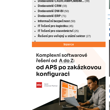
Dodavatelé CAD/CAM/PLM/BIM...
(39)
Dodavatelé CRM
(33)
Dodavatelé DW-BI
(50)
Dodavatelé ERP
(71)
Informační bezpečnost
(50)
IT řešení pro logistiku
(45)
IT řešení pro stavebnictví
(25)
Řešení pro veřejný a státní sektor
(27)
Inzerce