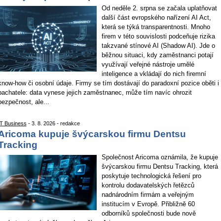
Od neděle 2. srpna se začala uplatňovat
další část evropského nařízení AI Act,
která se týká transparentnosti. Mnoho
firem v této souvislosti podceňuje rizika
takzvané stínové AI (Shadow AI). Jde o
běžnou situaci, kdy zaměstnanci potají
využívají veřejné nástroje umělé
inteligence a vkládají do nich firemní
know-how či osobní údaje. Firmy se tím dostávají do paradoxní pozice oběti i
pachatele: data vynese jejich zaměstnanec, může tím navíc ohrozit
bezpečnost, ale...
IT Business
- 3. 8. 2026 - redakce
Aricoma kupuje švýcarskou firmu Dentsu
Tracking
Společnost Aricoma oznámila, že kupuje
švýcarskou firmu Dentsu Tracking, která
poskytuje technologická řešení pro
kontrolu dodavatelských řetězců
nadnárodním firmám a veřejným
institucím v Evropě. Přibližně 60
odborníků společnosti bude nově