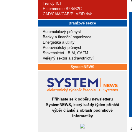
Trendy ICT
E-commerce B2B/B2C
CAD/CAM/CAE/PLM/3D tisk
Branžové sekce
Automobilový průmysl
Banky a finanční organizace
Energetika a utility
Potravinářský průmysl
Stavebnictví - BIM, CAFM
Veřejný sektor a zdravotnictví
SystemNEWS
Přihlaste se k odběru newsletteru
SystemNEWS, který každý týden přináší
výběr článků z oblasti podnikové
informatiky