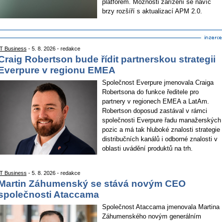
platforem. Možnosti zařízení se navíc
brzy rozšíří s aktualizací APM 2.0.
IT Business
- 5. 8. 2026 - redakce
Craig Robertson bude řídit partnerskou strategii
Everpure v regionu EMEA
Společnost Everpure jmenovala Craiga
Robertsona do funkce ředitele pro
partnery v regionech EMEA a LatAm.
Robertson doposud zastával v rámci
společnosti Everpure řadu manažerských
pozic a má tak hluboké znalosti strategie
distribučních kanálů i odborné znalosti v
oblasti uvádění produktů na trh.
IT Business
- 5. 8. 2026 - redakce
Martin Záhumenský se stává novým CEO
společnosti Ataccama
Společnost Ataccama jmenovala Martina
Záhumenského novým generálním