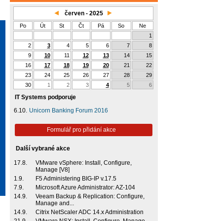
červen - 2025
Po
Út
St
Čt
Pá
So
Ne
1
2
3
4
5
6
7
8
9
10
11
12
13
14
15
16
17
18
19
20
21
22
23
24
25
26
27
28
29
30
1
2
3
4
5
6
IT Systems podporuje
6.10.
Unicorn Banking Forum 2016
Formulář pro přidání akce
Další vybrané akce
17.8.
VMware vSphere: Install, Configure,
Manage [V8]
1.9.
F5 Administering BIG-IP v.17.5
7.9.
Microsoft Azure Administrator: AZ-104
14.9.
Veeam Backup & Replication: Configure,
Manage and...
14.9.
Citrix NetScaler ADC 14.x Administration