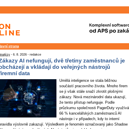
lavní strana
Analýzy
- 6. 8. 2026 - redakce
Zákazy AI nefungují, dvě třetiny zaměstnanců je
obcházejí a vkládají do veřejných nástrojů
firemní data
Umělá inteligence se stala běžnou
součástí pracovního života. Mnoho firem
se ji však stále snaží zkrotit plošnými
zákazy. Nová mezinárodní data ukazují,
že tento přístup nefunguje. Podle
průzkumu společnosti PagerDuty využívá
66 % kancelářských zaměstnanců AI
nástroje i v případech, kdy to interní
pravidla výslovně zakazují. Výsledkem je fenomén označovaný jako Shadow