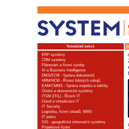
Tematické sekce
H
ERP systémy
CRM systémy
Plánování a řízení výroby
AI a Business Intelligence
DMS/ECM - Správa dokumentů
HRM/HCM - Řízení lidských zdrojů
EAM/CMMS - Správa majetku a údržby
Účetní a ekonomické systémy
ITSM (ITIL) - Řízení IT
Cloud a virtualizace IT
IT Security
Logistika, řízení skladů, WMS
IT právo
GIS - geografické informační systémy
Projektové řízení