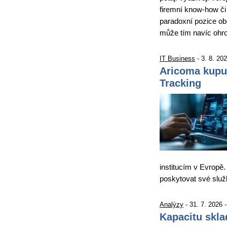
firemní know-how či 
paradoxní pozice obě
může tím navíc ohro
IT Business
- 3. 8. 20
Aricoma kupu
Tracking
institucím v Evropě.
poskytovat své slu
Analýzy
- 31. 7. 2026 
Kapacitu skla