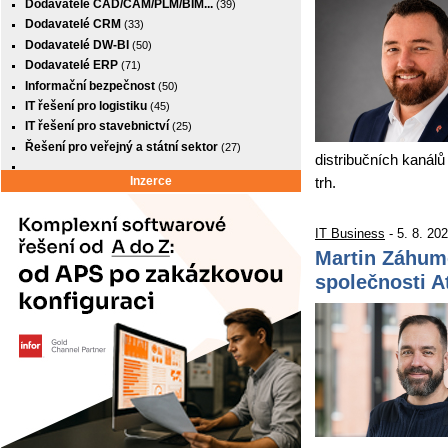
Dodavatelé CAD/CAM/PLM/BIM...
(39)
Dodavatelé CRM
(33)
Dodavatelé DW-BI
(50)
Dodavatelé ERP
(71)
Informační bezpečnost
(50)
IT řešení pro logistiku
(45)
IT řešení pro stavebnictví
(25)
Řešení pro veřejný a státní sektor
(27)
distribučních kanálů
Inzerce
trh.
IT Business
- 5. 8. 20
Martin Záhum
společnosti 