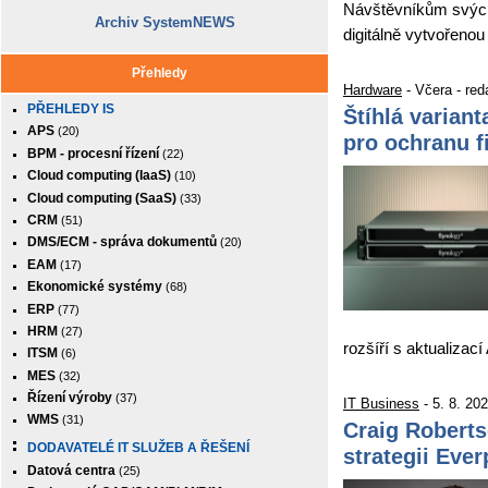
Návštěvníkům svých
Archiv SystemNEWS
digitálně vytvořenou
Přehledy
Hardware
- Včera - re
PŘEHLEDY IS
Štíhlá varian
APS
(20)
pro ochranu f
BPM - procesní řízení
(22)
Cloud computing (IaaS)
(10)
Cloud computing (SaaS)
(33)
CRM
(51)
DMS/ECM - správa dokumentů
(20)
EAM
(17)
Ekonomické systémy
(68)
ERP
(77)
HRM
(27)
rozšíří s aktualiza
ITSM
(6)
MES
(32)
Řízení výroby
(37)
IT Business
- 5. 8. 20
WMS
(31)
Craig Roberts
DODAVATELÉ IT SLUŽEB A ŘEŠENÍ
strategii Eve
Datová centra
(25)