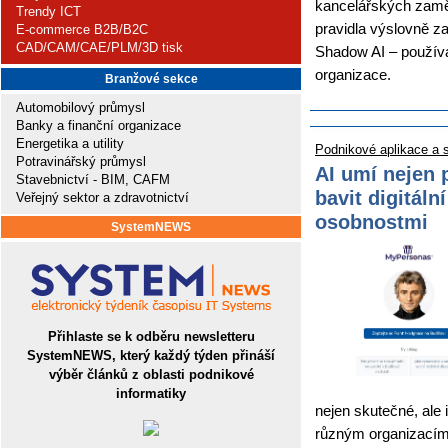
kancelářských zaměst
Trendy ICT
pravidla výslovně z
E-commerce B2B/B2C
CAD/CAM/CAE/PLM/3D tisk
Shadow AI – použív
organizace.
Branžové sekce
Automobilový průmysl
Banky a finanční organizace
Energetika a utility
Podnikové aplikace a 
Potravinářský průmysl
AI umí nejen 
Stavebnictví - BIM, CAFM
bavit digitáln
Veřejný sektor a zdravotnictví
osobnostmi
SystemNEWS
Přihlaste se k odběru newsletteru
SystemNEWS, který každý týden přináší
výběr článků z oblasti podnikové
informatiky
nejen skutečné, ale 
různým organizacím a