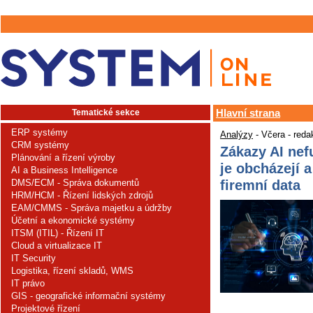
Tematické sekce
Hlavní strana
ERP systémy
Analýzy
- Včera - reda
CRM systémy
Zákazy AI nef
Plánování a řízení výroby
je obcházejí a
AI a Business Intelligence
firemní data
DMS/ECM - Správa dokumentů
HRM/HCM - Řízení lidských zdrojů
EAM/CMMS - Správa majetku a údržby
Účetní a ekonomické systémy
ITSM (ITIL) - Řízení IT
Cloud a virtualizace IT
IT Security
Logistika, řízení skladů, WMS
IT právo
GIS - geografické informační systémy
Projektové řízení