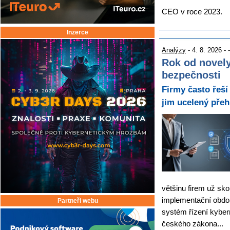
CEO v roce 2023.
Inzerce
Analýzy
- 4. 8. 2026 - -
Rok od novely
bezpečnosti
Firmy často řeší
jim ucelený přeh
většinu firem už sko
implementační obdo
Partneři webu
systém řízení kyber
českého zákona...