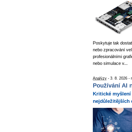
Poskytuje tak dostat
nebo zpracování velk
profesionálními graf
nebo simulace v...
Analýzy
- 3. 8. 2026 -
Používání AI n
Kritické myšlení 
nejdůležitějších