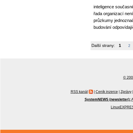
inteligence současně
řada organizací není
průzkumy jednoznačn
budování odpovídají
Další strany:
1
2
© 2001
RSS kanál
|
Ceník inzerce
|
Zprávy
SystemNEWS (newsletter):
A
LinuxEXPRES