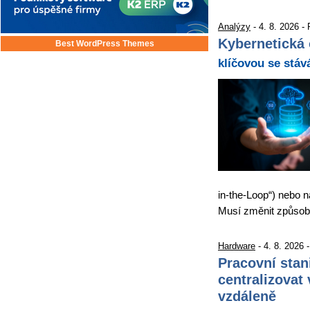
Analýzy
- 4. 8. 2026 -
Kybernetická 
Best WordPress Themes
klíčovou se stáv
in-the-Loop“) nebo n
Musí změnit způso
Hardware
- 4. 8. 2026 
Pracovní stan
centralizovat 
vzdáleně