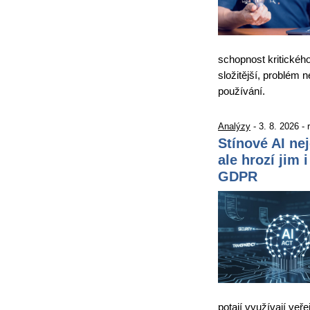
schopnost kritickéh
složitější, problém 
používání.
Analýzy
- 3. 8. 2026 -
Stínové AI ne
ale hrozí jim 
GDPR
potají využívají veře