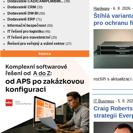
Dodavatelé CAD/CAM/PLM/BIM...
(39)
Dodavatelé CRM
(33)
Hardware
- 6. 8. 2026 
Dodavatelé DW-BI
(50)
Štíhlá varian
Dodavatelé ERP
(71)
pro ochranu f
Informační bezpečnost
(50)
IT řešení pro logistiku
(45)
IT řešení pro stavebnictví
(25)
Řešení pro veřejný a státní sektor
(27)
Inzerce
rozšíří s aktualiza
IT Business
- 5. 8. 20
Craig Roberts
strategii Eve