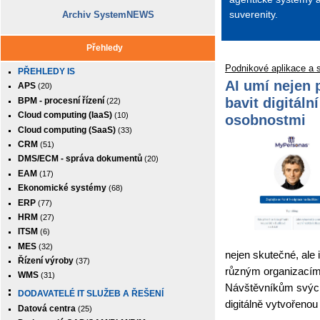
suverenity.
Archiv SystemNEWS
Přehledy
Podnikové aplikace a 
PŘEHLEDY IS
AI umí nejen 
APS
(20)
bavit digitáln
BPM - procesní řízení
(22)
Cloud computing (IaaS)
(10)
osobnostmi
Cloud computing (SaaS)
(33)
CRM
(51)
DMS/ECM - správa dokumentů
(20)
EAM
(17)
Ekonomické systémy
(68)
ERP
(77)
HRM
(27)
ITSM
(6)
MES
(32)
nejen skutečné, ale 
Řízení výroby
(37)
různým organizacím a
WMS
(31)
Návštěvníkům svých
DODAVATELÉ IT SLUŽEB A ŘEŠENÍ
digitálně vytvořenou
Datová centra
(25)