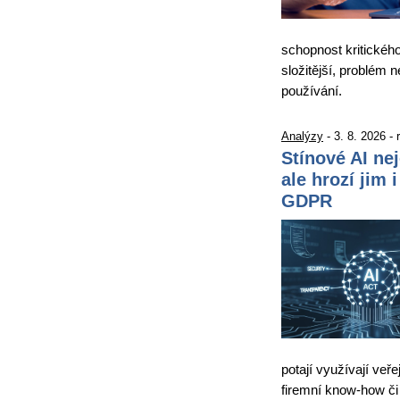
schopnost kritickéh
složitější, problém 
používání.
Analýzy
- 3. 8. 2026 -
Stínové AI ne
ale hrozí jim 
GDPR
potají využívají veře
firemní know-how či 