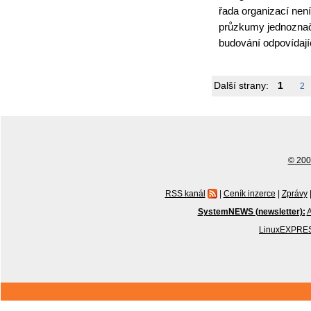
řada organizací není
průzkumy jednoznačn
budování odpovídají
Další strany:
1
2
© 2001
RSS kanál
|
Ceník inzerce
|
Zprávy
SystemNEWS (newsletter):
A
LinuxEXPRES