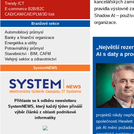
kancelářských zaměst
Trendy ICT
pravidla výslovně z
E-commerce B2B/B2C
CAD/CAM/CAE/PLM/3D tisk
Shadow AI – použív
organizace.
Branžové sekce
Automobilový průmysl
Banky a finanční organizace
Energetika a utility
„Největší reze
Potravinářský průmysl
AI s daty a p
Stavebnictví - BIM, CAFM
Veřejný sektor a zdravotnictví
SystemNEWS
Přihlaste se k odběru newsletteru
SystemNEWS, který každý týden přináší
výběr článků z oblasti podnikové
projektů nikdy nepře
informatiky
společnosti Hewlett
jak AI mění požadavk
agentické systémy 