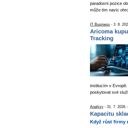
paradoxní pozice obě
může tím navíc ohro
IT Business
- 3. 8. 20
Aricoma kupu
Tracking
institucím v Evropě.
poskytovat své slu
Analýzy
- 31. 7. 2026 
Kapacitu skla
Když růst firmy 