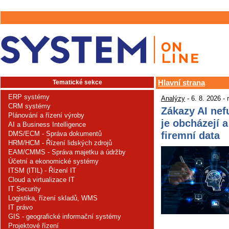
Tematické sekce
Hlavní strana
ERP systémy
Analýzy
- 6. 8. 2026 -
CRM systémy
Zákazy AI nef
Plánování a řízení výroby
je obcházejí a
AI a Business Intelligence
firemní data
DMS/ECM - Správa dokumentů
HRM/HCM - Řízení lidských zdrojů
EAM/CMMS - Správa majetku a údržby
Účetní a ekonomické systémy
ITSM (ITIL) - Řízení IT
Cloud a virtualizace IT
IT Security
Logistika, řízení skladů, WMS
IT právo
GIS - geografické informační systémy
Projektové řízení