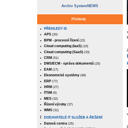
Archiv SystemNEWS
Přehledy
PŘEHLEDY IS
APS
(20)
BPM - procesní řízení
(22)
Cloud computing (IaaS)
(10)
Cloud computing (SaaS)
(33)
CRM
(51)
DMS/ECM - správa dokumentů
(20)
EAM
(17)
Ekonomické systémy
(68)
ERP
(77)
HRM
(27)
ITSM
(6)
MES
(32)
Řízení výroby
(37)
WMS
(31)
DODAVATELÉ IT SLUŽEB A ŘEŠENÍ
Datová centra
(25)