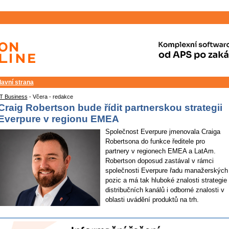
lavní strana
IT Business
- Včera - redakce
Craig Robertson bude řídit partnerskou strategii
Everpure v regionu EMEA
Společnost Everpure jmenovala Craiga
Robertsona do funkce ředitele pro
partnery v regionech EMEA a LatAm.
Robertson doposud zastával v rámci
společnosti Everpure řadu manažerských
pozic a má tak hluboké znalosti strategie
distribučních kanálů i odborné znalosti v
oblasti uvádění produktů na trh.