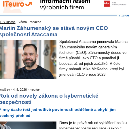
IT Business
- Včera - redakce
Martin Záhumenský se stává novým CEO
společnosti Ataccama
Společnost Ataccama jmenovala Martina
Záhumenského novým generálním
ředitelem (CEO). Záhumenský dosud ve
firmě působil jako CTO a pomáhal ji
budovat už od jejích začátků. V čele
firmy nahradí Mika McKeeho, který byl
jmenován CEO v roce 2023.
Analýzy
- 4. 8. 2026 - -regfor-
Rok od novely zákona o kybernetické
bezpečnosti
Firmy často řeší jednotlivé povinnosti odděleně a chybí jim
ucelený přehled
Dnes je to právě rok od vyhlášení balíku
kyberbezpečnostní regulace (zákon č.