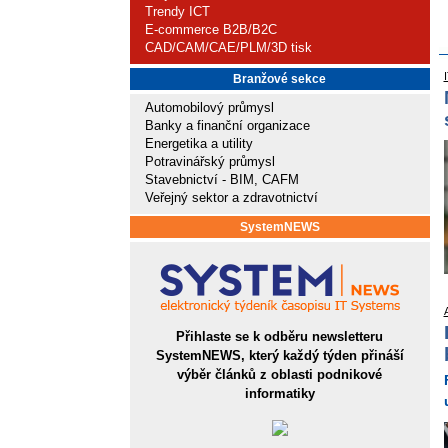
Trendy ICT
E-commerce B2B/B2C
CAD/CAM/CAE/PLM/3D tisk
Branžové sekce
Automobilový průmysl
Banky a finanční organizace
Energetika a utility
Potravinářský průmysl
Stavebnictví - BIM, CAFM
Veřejný sektor a zdravotnictví
SystemNEWS
Přihlaste se k odběru newsletteru
SystemNEWS, který každý týden přináší
výběr článků z oblasti podnikové
informatiky