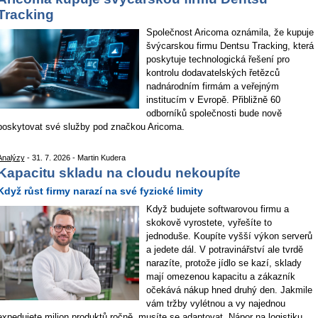
Tracking
Společnost Aricoma oznámila, že kupuje
švýcarskou firmu Dentsu Tracking, která
poskytuje technologická řešení pro
kontrolu dodavatelských řetězců
nadnárodním firmám a veřejným
institucím v Evropě. Přibližně 60
odborníků společnosti bude nově
poskytovat své služby pod značkou Aricoma.
Analýzy
- 31. 7. 2026 - Martin Kudera
Kapacitu skladu na cloudu nekoupíte
Když růst firmy narazí na své fyzické limity
Když budujete softwarovou firmu a
skokově vyrostete, vyřešíte to
jednoduše. Koupíte vyšší výkon serverů
a jedete dál. V potravinářství ale tvrdě
narazíte, protože jídlo se kazí, sklady
mají omezenou kapacitu a zákazník
očekává nákup hned druhý den. Jakmile
vám tržby vylétnou a vy najednou
expedujete milion produktů ročně, musíte se adaptovat. Nápor na logistiku