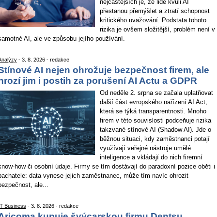
nejčastějších je, že lidé kvůli AI
přestanou přemýšlet a ztratí schopnost
kritického uvažování. Podstata tohoto
rizika je ovšem složitější, problém není v
samotné AI, ale ve způsobu jejího používání.
Analýzy
- 3. 8. 2026 - redakce
Stínové AI nejen ohrožuje bezpečnost firem, ale
hrozí jim i postih za porušení AI Actu a GDPR
Od neděle 2. srpna se začala uplatňovat
další část evropského nařízení AI Act,
která se týká transparentnosti. Mnoho
firem v této souvislosti podceňuje rizika
takzvané stínové AI (Shadow AI). Jde o
běžnou situaci, kdy zaměstnanci potají
využívají veřejné nástroje umělé
inteligence a vkládají do nich firemní
know-how či osobní údaje. Firmy se tím dostávají do paradoxní pozice oběti i
pachatele: data vynese jejich zaměstnanec, může tím navíc ohrozit
bezpečnost, ale...
IT Business
- 3. 8. 2026 - redakce
Aricoma kupuje švýcarskou firmu Dentsu