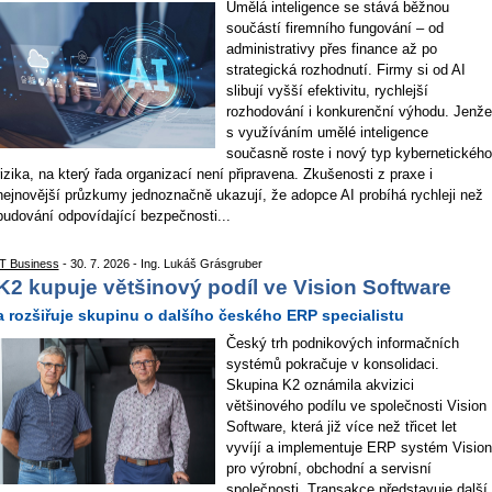
Umělá inteligence se stává běžnou
součástí firemního fungování – od
administrativy přes finance až po
strategická rozhodnutí. Firmy si od AI
slibují vyšší efektivitu, rychlejší
rozhodování i konkurenční výhodu. Jenže
s využíváním umělé inteligence
současně roste i nový typ kybernetického
rizika, na který řada organizací není připravena. Zkušenosti z praxe i
nejnovější průzkumy jednoznačně ukazují, že adopce AI probíhá rychleji než
budování odpovídající bezpečnosti...
IT Business
- 30. 7. 2026 - Ing. Lukáš Grásgruber
K2 kupuje většinový podíl ve Vision Software
a rozšiřuje skupinu o dalšího českého ERP specialistu
Český trh podnikových informačních
systémů pokračuje v konsolidaci.
Skupina K2 oznámila akvizici
většinového podílu ve společnosti Vision
Software, která již více než třicet let
vyvíjí a implementuje ERP systém Vision
pro výrobní, obchodní a servisní
společnosti. Transakce představuje další