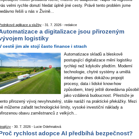
vás velmi rychle donutí hledat úplně jiné cesty. Právě tento problém jsme
nedávno řešili u nás v Živině...
Podnikové aplikace a služby
- 31. 7. 2026 - redakce
Automatizace a digitalizace jsou přirozeným
vývojem logistiky
V cestě jim ale stojí často finance i strach
Automatizace skladů a bleskově
postupující digitalizace mění logistiku
rychleji než kdykoliv předtím. Moderní
technologie, chytré systémy a umělá
inteligence dnes dokážou propojit
procesy, data i lidské know-how
způsobem, který ještě donedávna působil
jako vzdálená budoucnost. Přestože je
tento přirozený vývoj nevyhnutelný, stále naráží na praktické překážky. Mezi
ně můžeme zařadit technologické limity, vysoké investiční náklady a
přirozenou obavu zaměstnanců z velkých...
Analýzy
- 30. 7. 2026 - Lucie Odehnalová
Proč rychlost adopce AI předbíhá bezpečnost?