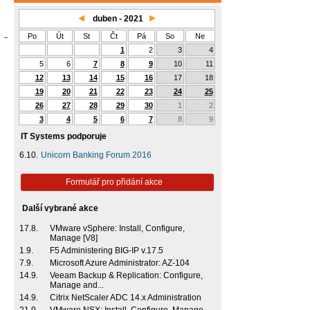
duben - 2021
Po
Út
St
Čt
Pá
So
Ne
1
2
3
4
5
6
7
8
9
10
11
12
13
14
15
16
17
18
19
20
21
22
23
24
25
26
27
28
29
30
1
2
3
4
5
6
7
8
9
IT Systems podporuje
6.10.
Unicorn Banking Forum 2016
Formulář pro přidání akce
Další vybrané akce
17.8.
VMware vSphere: Install, Configure,
Manage [V8]
1.9.
F5 Administering BIG-IP v.17.5
7.9.
Microsoft Azure Administrator: AZ-104
14.9.
Veeam Backup & Replication: Configure,
Manage and...
14.9.
Citrix NetScaler ADC 14.x Administration