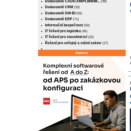
Dodavatelé CAD/CAM/PLM/BIM...
(39)
Dodavatelé CRM
(33)
Dodavatelé DW-BI
(50)
Dodavatelé ERP
(71)
Informační bezpečnost
(50)
IT řešení pro logistiku
(45)
IT řešení pro stavebnictví
(25)
Řešení pro veřejný a státní sektor
(27)
Inzerce