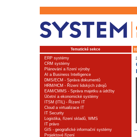
Tematické sekce
H
ERP systémy
CRM systémy
Plánování a řízení výroby
AI a Business Intelligence
DMS/ECM - Správa dokumentů
HRM/HCM - Řízení lidských zdrojů
EAM/CMMS - Správa majetku a údržby
Účetní a ekonomické systémy
ITSM (ITIL) - Řízení IT
Cloud a virtualizace IT
IT Security
Logistika, řízení skladů, WMS
IT právo
GIS - geografické informační systémy
Projektové řízení