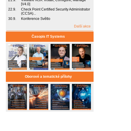
21.9.
VMware NSX: Install, Configure, Manage
[V4.0]
22.9.
Check Point Certified Security Administrator
(CCSA)...
30.9.
Konference Světlo
Další akce
Časopis IT Systems
Oborové a tematické přílohy