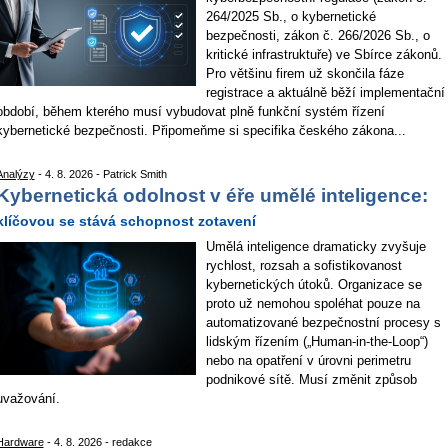
264/2025 Sb., o kybernetické
bezpečnosti, zákon č. 266/2026 Sb., o
kritické infrastruktuře) ve Sbírce zákonů.
Pro většinu firem už skončila fáze
registrace a aktuálně běží implementační
období, během kterého musí vybudovat plně funkční systém řízení
kybernetické bezpečnosti. Připomeňme si specifika českého zákona...
Analýzy
- 4. 8. 2026 - Patrick Smith
Kybernetická odolnost v éře umělé inteligence:
klíčovou se stává schopnost zotavení
Umělá inteligence dramaticky zvyšuje
rychlost, rozsah a sofistikovanost
kybernetických útoků. Organizace se
proto už nemohou spoléhat pouze na
automatizované bezpečnostní procesy s
lidským řízením („Human-in-the-Loop“)
nebo na opatření v úrovni perimetru
podnikové sítě. Musí změnit způsob
uvažování.
Hardware
- 4. 8. 2026 - redakce