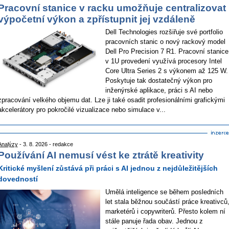
Pracovní stanice v racku umožňuje centralizovat
výpočetní výkon a zpřístupnit jej vzdáleně
Dell Technologies rozšiřuje své portfolio
pracovních stanic o nový rackový model
Dell Pro Precision 7 R1. Pracovní stanice
v 1U provedení využívá procesory Intel
Core Ultra Series 2 s výkonem až 125 W.
Poskytuje tak dostatečný výkon pro
inženýrské aplikace, práci s AI nebo
zpracování velkého objemu dat. Lze ji také osadit profesionálními grafickými
akcelerátory pro pokročilé vizualizace nebo simulace v...
Analýzy
- 3. 8. 2026 - redakce
Používání AI nemusí vést ke ztrátě kreativity
Kritické myšlení zůstává při práci s AI jednou z nejdůležitějších
dovedností
Umělá inteligence se během posledních
let stala běžnou součástí práce kreativců
marketérů i copywriterů. Přesto kolem ní
stále panuje řada obav. Jednou z