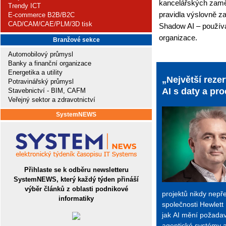
kancelářských zaměst
Trendy ICT
pravidla výslovně z
E-commerce B2B/B2C
CAD/CAM/CAE/PLM/3D tisk
Shadow AI – použív
organizace.
Branžové sekce
Automobilový průmysl
Banky a finanční organizace
Energetika a utility
„Největší reze
Potravinářský průmysl
AI s daty a p
Stavebnictví - BIM, CAFM
Veřejný sektor a zdravotnictví
SystemNEWS
Přihlaste se k odběru newsletteru
SystemNEWS, který každý týden přináší
výběr článků z oblasti podnikové
projektů nikdy nepře
informatiky
společnosti Hewlett
jak AI mění požadavk
agentické systémy 