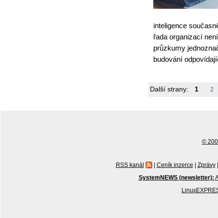
inteligence současně
řada organizací není
průzkumy jednoznačn
budování odpovídají
Další strany:
1
2
© 2001
RSS kanál
|
Ceník inzerce
|
Zprávy
SystemNEWS (newsletter):
A
LinuxEXPRES