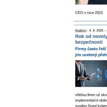
CEO v roce 2023.
Analýzy
- 4. 8. 2026 - -
Rok od novely
bezpečnosti
Firmy často řeší
jim ucelený přeh
většinu firem už sko
implementační obdo
systém řízení kyber