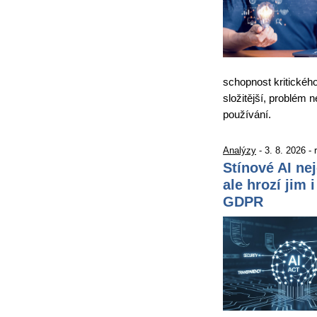
schopnost kritickéh
složitější, problém 
používání.
Analýzy
- 3. 8. 2026 -
Stínové AI ne
ale hrozí jim 
GDPR