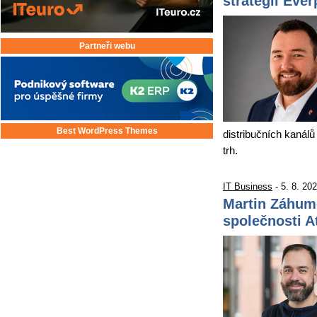
strategii Eve
Partneři webu
Best WordPress Themes
distribučních kanálů
trh.
IT Business
- 5. 8. 20
Martin Záhum
společnosti 