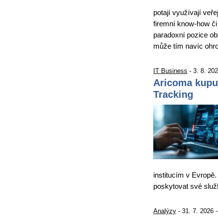
potají využívají veře
firemní know-how či 
paradoxní pozice obě
může tím navíc ohro
IT Business
- 3. 8. 20
Aricoma kupu
Tracking
institucím v Evropě.
poskytovat své slu
Analýzy
- 31. 7. 2026 