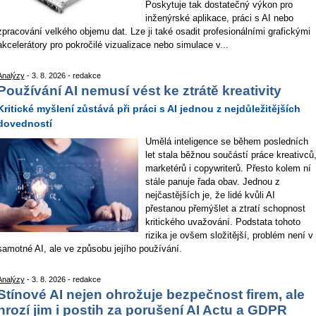
Poskytuje tak dostatečný výkon pro
inženýrské aplikace, práci s AI nebo
zpracování velkého objemu dat. Lze ji také osadit profesionálními grafickými
akcelerátory pro pokročilé vizualizace nebo simulace v...
Analýzy
- 3. 8. 2026 - redakce
Používání AI nemusí vést ke ztrátě kreativity
Kritické myšlení zůstává při práci s AI jednou z nejdůležitějších
dovedností
Umělá inteligence se během posledních
let stala běžnou součástí práce kreativců
marketérů i copywriterů. Přesto kolem ní
stále panuje řada obav. Jednou z
nejčastějších je, že lidé kvůli AI
přestanou přemýšlet a ztratí schopnost
kritického uvažování. Podstata tohoto
rizika je ovšem složitější, problém není v
samotné AI, ale ve způsobu jejího používání.
Analýzy
- 3. 8. 2026 - redakce
Stínové AI nejen ohrožuje bezpečnost firem, ale
hrozí jim i postih za porušení AI Actu a GDPR