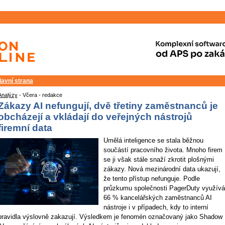
lavní strana
Analýzy
- Včera - redakce
Zákazy AI nefungují, dvě třetiny zaměstnanců je
obcházejí a vkládají do veřejných nástrojů
firemní data
Umělá inteligence se stala běžnou
součástí pracovního života. Mnoho firem
se ji však stále snaží zkrotit plošnými
zákazy. Nová mezinárodní data ukazují,
že tento přístup nefunguje. Podle
průzkumu společnosti PagerDuty využívá
66 % kancelářských zaměstnanců AI
nástroje i v případech, kdy to interní
pravidla výslovně zakazují. Výsledkem je fenomén označovaný jako Shadow