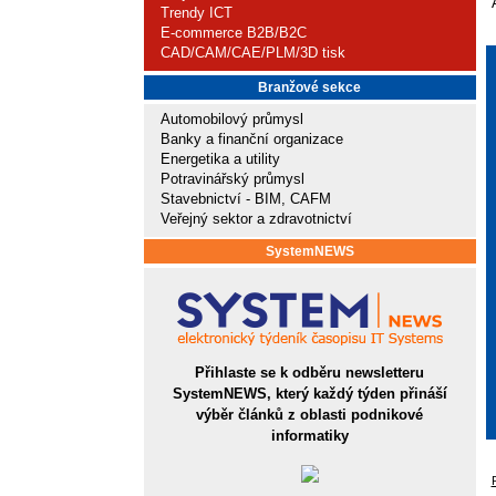
Trendy ICT
E-commerce B2B/B2C
CAD/CAM/CAE/PLM/3D tisk
Branžové sekce
Automobilový průmysl
Banky a finanční organizace
Energetika a utility
Potravinářský průmysl
Stavebnictví - BIM, CAFM
Veřejný sektor a zdravotnictví
SystemNEWS
Přihlaste se k odběru newsletteru
SystemNEWS, který každý týden přináší
výběr článků z oblasti podnikové
informatiky