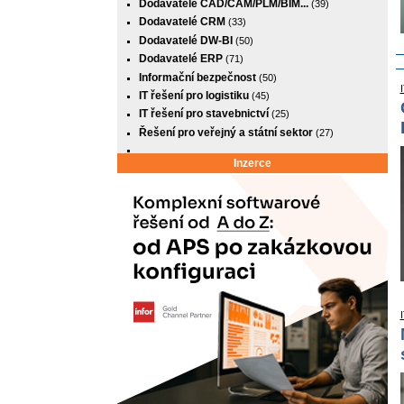
Dodavatelé CAD/CAM/PLM/BIM...
(39)
Dodavatelé CRM
(33)
Dodavatelé DW-BI
(50)
Dodavatelé ERP
(71)
Informační bezpečnost
(50)
IT řešení pro logistiku
(45)
IT řešení pro stavebnictví
(25)
Řešení pro veřejný a státní sektor
(27)
Inzerce