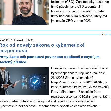
ředitelem (CEO). Záhumenský dosud ve
firmě působil jako CTO a pomáhal ji
budovat už od jejích začátků. V čele
firmy nahradí Mika McKeeho, který byl
jmenován CEO v roce 2023.
Analýzy
- 4. 8. 2026 - -regfor-
Rok od novely zákona o kybernetické
bezpečnosti
Firmy často řeší jednotlivé povinnosti odděleně a chybí jim
ucelený přehled
Dnes je to právě rok od vyhlášení balíku
kyberbezpečnostní regulace (zákon č.
264/2025 Sb., o kybernetické
bezpečnosti, zákon č. 266/2026 Sb., o
kritické infrastruktuře) ve Sbírce zákonů.
Pro většinu firem už skončila fáze
registrace a aktuálně běží implementační
období, během kterého musí vybudovat plně funkční systém řízení
kybernetické bezpečnosti. Připomeňme si specifika českého zákona...