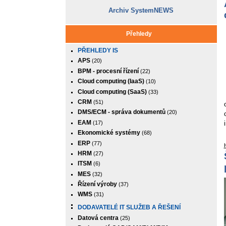
Archiv SystemNEWS
Přehledy
PŘEHLEDY IS
APS
(20)
BPM - procesní řízení
(22)
Cloud computing (IaaS)
(10)
Cloud computing (SaaS)
(33)
CRM
(51)
DMS/ECM - správa dokumentů
(20)
EAM
(17)
Ekonomické systémy
(68)
ERP
(77)
HRM
(27)
ITSM
(6)
MES
(32)
Řízení výroby
(37)
WMS
(31)
DODAVATELÉ IT SLUŽEB A ŘEŠENÍ
Datová centra
(25)