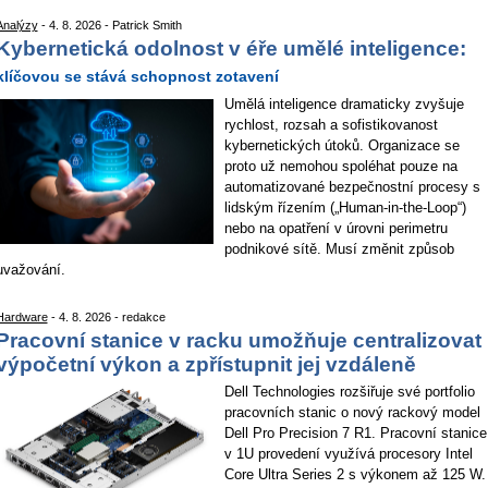
Analýzy
- 4. 8. 2026 - Patrick Smith
Kybernetická odolnost v éře umělé inteligence:
klíčovou se stává schopnost zotavení
Umělá inteligence dramaticky zvyšuje
rychlost, rozsah a sofistikovanost
kybernetických útoků. Organizace se
proto už nemohou spoléhat pouze na
automatizované bezpečnostní procesy s
lidským řízením („Human-in-the-Loop“)
nebo na opatření v úrovni perimetru
podnikové sítě. Musí změnit způsob
uvažování.
Hardware
- 4. 8. 2026 - redakce
Pracovní stanice v racku umožňuje centralizovat
výpočetní výkon a zpřístupnit jej vzdáleně
Dell Technologies rozšiřuje své portfolio
pracovních stanic o nový rackový model
Dell Pro Precision 7 R1. Pracovní stanice
v 1U provedení využívá procesory Intel
Core Ultra Series 2 s výkonem až 125 W.