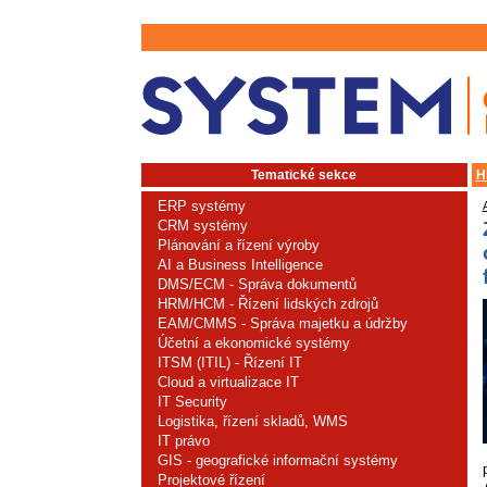
Tematické sekce
H
ERP systémy
CRM systémy
Plánování a řízení výroby
AI a Business Intelligence
DMS/ECM - Správa dokumentů
HRM/HCM - Řízení lidských zdrojů
EAM/CMMS - Správa majetku a údržby
Účetní a ekonomické systémy
ITSM (ITIL) - Řízení IT
Cloud a virtualizace IT
IT Security
Logistika, řízení skladů, WMS
IT právo
GIS - geografické informační systémy
Projektové řízení