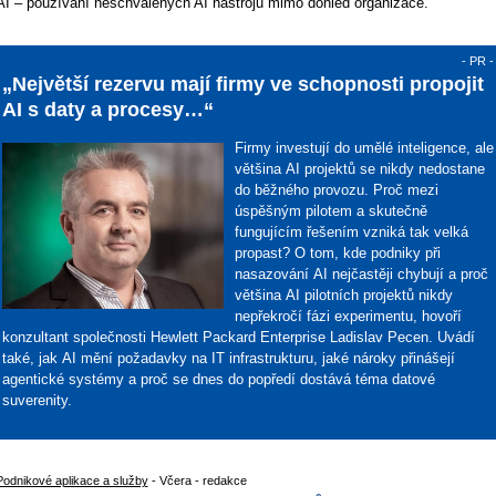
AI – používání neschválených AI nástrojů mimo dohled organizace.
- PR -
„Největší rezervu mají firmy ve schopnosti propojit
AI s daty a procesy…“
Firmy investují do umělé inteligence, ale
většina AI projektů se nikdy nedostane
do běžného provozu. Proč mezi
úspěšným pilotem a skutečně
fungujícím řešením vzniká tak velká
propast? O tom, kde podniky při
nasazování AI nejčastěji chybují a proč
většina AI pilotních projektů nikdy
nepřekročí fázi experimentu, hovoří
konzultant společnosti Hewlett Packard Enterprise Ladislav Pecen. Uvádí
také, jak AI mění požadavky na IT infrastrukturu, jaké nároky přinášejí
agentické systémy a proč se dnes do popředí dostává téma datové
suverenity.
Podnikové aplikace a služby
- Včera - redakce