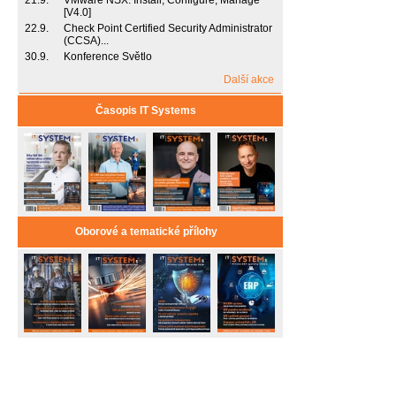
21.9.
VMware NSX: Install, Configure, Manage
[V4.0]
22.9.
Check Point Certified Security Administrator
(CCSA)...
30.9.
Konference Světlo
Další akce
Časopis IT Systems
Oborové a tematické přílohy