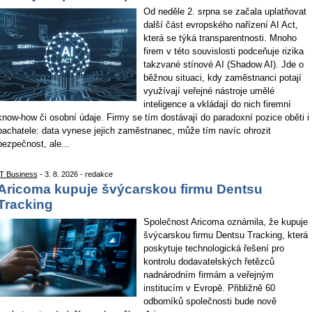
Od neděle 2. srpna se začala uplatňovat
další část evropského nařízení AI Act,
která se týká transparentnosti. Mnoho
firem v této souvislosti podceňuje rizika
takzvané stínové AI (Shadow AI). Jde o
běžnou situaci, kdy zaměstnanci potají
využívají veřejné nástroje umělé
inteligence a vkládají do nich firemní
know-how či osobní údaje. Firmy se tím dostávají do paradoxní pozice oběti i
pachatele: data vynese jejich zaměstnanec, může tím navíc ohrozit
bezpečnost, ale...
IT Business
- 3. 8. 2026 - redakce
Aricoma kupuje švýcarskou firmu Dentsu
Tracking
Společnost Aricoma oznámila, že kupuje
švýcarskou firmu Dentsu Tracking, která
poskytuje technologická řešení pro
kontrolu dodavatelských řetězců
nadnárodním firmám a veřejným
institucím v Evropě. Přibližně 60
odborníků společnosti bude nově