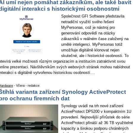
AI umí nejen pomáhat zákazníkům, ale také bavit
digitální interakci s historickými osobnostmi
Společnost GFI Software představila
netradiční využití svého řešení
MyPersonas, což je nástroj pro
generování odpovědí na otázky
zákazníků v reálném čase založený na
umělé inteligenci. MyPersonas totiž
umožňuje digitálně klonovat nejen
skutečné, ale i historické osobnosti. To
otevírá velké možnosti různým organizacím a institucím zatraktivnit svou
online prezentaci. Návštěvníkům svých webových stránek mohou nabídnout
interakci s digitálně vytvořenou historickou osobností....
Hardware
- Včera - redakce
Štíhlá varianta zařízení Synology ActiveProtect
pro ochranu firemních dat
Synology uvádí na trh nové zařízení
ActiveProtect DP5200 v kompaktním 1U
provedení. Nejnovější přírůstek do série
ActiveProtect přináší až 36 TB využitelné
kapacity a širokou podporu chráněných