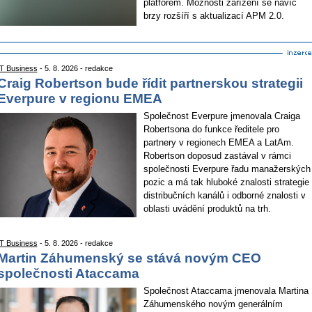
platforem. Možnosti zařízení se navíc
brzy rozšíří s aktualizací APM 2.0.
IT Business
- 5. 8. 2026 - redakce
Craig Robertson bude řídit partnerskou strategii
Everpure v regionu EMEA
Společnost Everpure jmenovala Craiga
Robertsona do funkce ředitele pro
partnery v regionech EMEA a LatAm.
Robertson doposud zastával v rámci
společnosti Everpure řadu manažerských
pozic a má tak hluboké znalosti strategie
distribučních kanálů i odborné znalosti v
oblasti uvádění produktů na trh.
IT Business
- 5. 8. 2026 - redakce
Martin Záhumenský se stává novým CEO
společnosti Ataccama
Společnost Ataccama jmenovala Martina
Záhumenského novým generálním