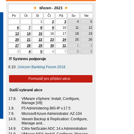
březen - 2023
Po
Út
St
Čt
Pá
So
Ne
1
2
3
4
5
6
7
8
9
10
11
12
13
14
15
16
17
18
19
20
21
22
23
24
25
26
27
28
29
30
31
1
2
3
4
5
6
7
8
9
IT Systems podporuje
6.10.
Unicorn Banking Forum 2016
Formulář pro přidání akce
Další vybrané akce
17.8.
VMware vSphere: Install, Configure,
Manage [V8]
1.9.
F5 Administering BIG-IP v.17.5
7.9.
Microsoft Azure Administrator: AZ-104
14.9.
Veeam Backup & Replication: Configure,
Manage and...
14.9.
Citrix NetScaler ADC 14.x Administration