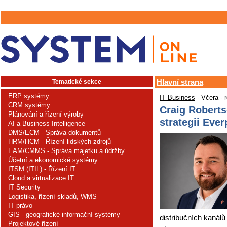
Tematické sekce
Hlavní strana
ERP systémy
IT Business
- Včera - 
CRM systémy
Craig Roberts
Plánování a řízení výroby
strategii Eve
AI a Business Intelligence
DMS/ECM - Správa dokumentů
HRM/HCM - Řízení lidských zdrojů
EAM/CMMS - Správa majetku a údržby
Účetní a ekonomické systémy
ITSM (ITIL) - Řízení IT
Cloud a virtualizace IT
IT Security
Logistika, řízení skladů, WMS
IT právo
GIS - geografické informační systémy
distribučních kanálů
Projektové řízení