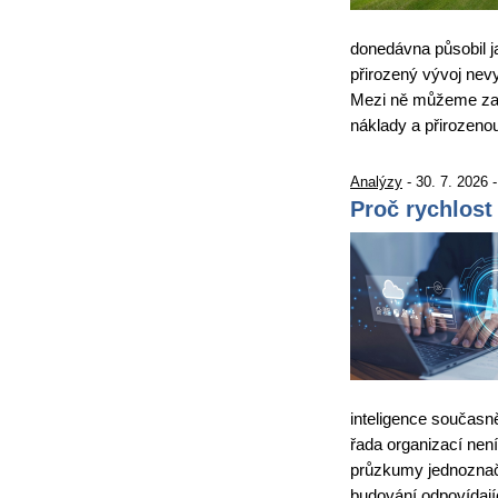
donedávna působil j
přirozený vývoj nevy
Mezi ně můžeme zařa
náklady a přirozen
Analýzy
- 30. 7. 2026 
Proč rychlost
inteligence současně
řada organizací není
průzkumy jednoznačn
budování odpovídají