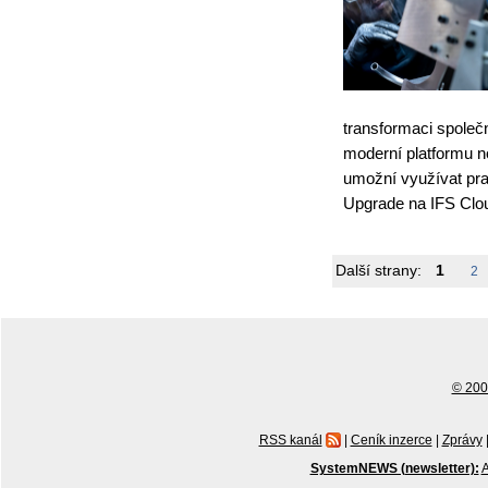
transformaci společn
moderní platformu n
umožní využívat pra
Upgrade na IFS Clou
Další strany:
1
2
© 2001
RSS kanál
|
Ceník inzerce
|
Zprávy
SystemNEWS (newsletter):
A