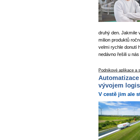
druhý den. Jakmile 
milion produktů ročn
velmi rychle donutí 
nedávno řešili u nás
Podnikové aplikace a 
Automatizace 
vývojem logis
V cestě jim ale s