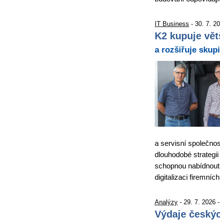
IT Business
- 30. 7. 2
K2 kupuje vět
a rozšiřuje skup
a servisní společnos
dlouhodobé strategi
schopnou nabídnout 
digitalizaci firemn
Analýzy
- 29. 7. 2026 
Výdaje českýc