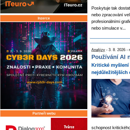
Poskytuje tak dostat
nebo zpracování velk
Inzerce
profesionálními graf
nebo simulace v...
Analýzy
- 3. 8. 2026 -
Používání AI n
Kritické myšlení 
nejdůležitějších
Partneři webu
schopnost kritickéh