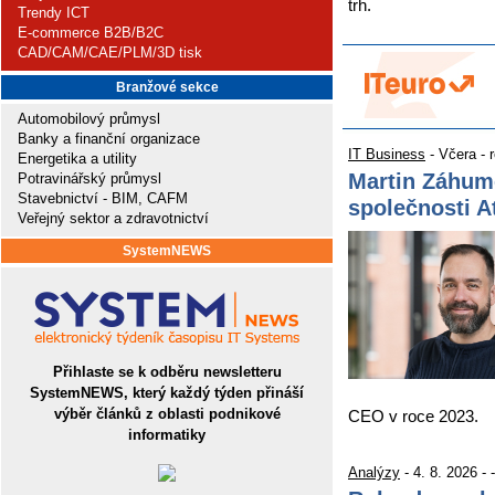
trh.
Trendy ICT
E-commerce B2B/B2C
CAD/CAM/CAE/PLM/3D tisk
Branžové sekce
Automobilový průmysl
Banky a finanční organizace
IT Business
- Včera - 
Energetika a utility
Martin Záhum
Potravinářský průmysl
Stavebnictví - BIM, CAFM
společnosti 
Veřejný sektor a zdravotnictví
SystemNEWS
Přihlaste se k odběru newsletteru
SystemNEWS, který každý týden přináší
výběr článků z oblasti podnikové
CEO v roce 2023.
informatiky
Analýzy
- 4. 8. 2026 - -