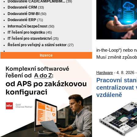
Dodavatelé CAD/CAM/PLM/BIM...
(39)
Dodavatelé CRM
(33)
Dodavatelé DW-BI
(50)
Dodavatelé ERP
(71)
Informační bezpečnost
(50)
IT řešení pro logistiku
(45)
IT řešení pro stavebnictví
(25)
Řešení pro veřejný a státní sektor
(27)
in-the-Loop“) nebo n
Inzerce
Musí změnit způso
Hardware
- 4. 8. 2026 
Pracovní stan
centralizovat 
vzdáleně