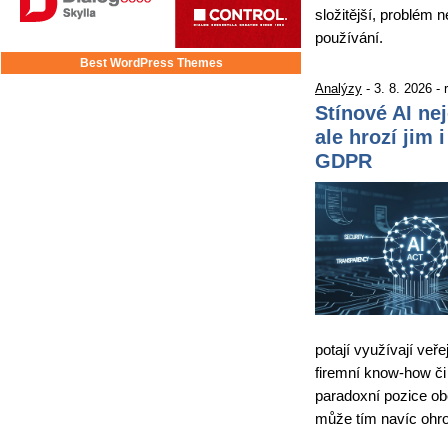
složitější, problém 
používání.
Best WordPress Themes
Analýzy
- 3. 8. 2026 -
Stínové AI ne
ale hrozí jim 
GDPR
potají využívají veře
firemní know-how či 
paradoxní pozice obě
může tím navíc ohro