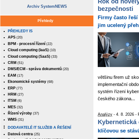
Rok od novely
Archiv SystemNEWS
bezpečnosti
Firmy často řeší
Přehledy
jim ucelený přeh
PŘEHLEDY IS
APS
(20)
BPM - procesní řízení
(22)
Cloud computing (IaaS)
(10)
Cloud computing (SaaS)
(33)
CRM
(51)
DMS/ECM - správa dokumentů
(20)
EAM
(17)
většinu firem už sko
Ekonomické systémy
(68)
implementační obdo
ERP
(77)
systém řízení kyber
HRM
(27)
českého zákona...
ITSM
(6)
MES
(32)
Řízení výroby
(37)
Analýzy
- 4. 8. 2026 -
WMS
(31)
Kybernetická 
DODAVATELÉ IT SLUŽEB A ŘEŠENÍ
klíčovou se stáv
Datová centra
(25)