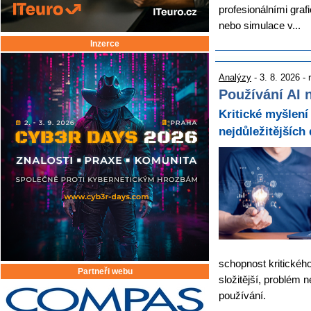
profesionálními graf
nebo simulace v...
Inzerce
Analýzy
- 3. 8. 2026 -
Používání AI n
Kritické myšlení 
nejdůležitějších
schopnost kritickéh
Partneři webu
složitější, problém 
používání.