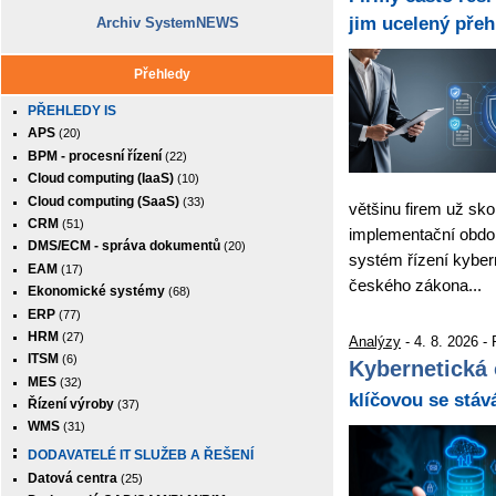
jim ucelený přeh
Archiv SystemNEWS
Přehledy
PŘEHLEDY IS
APS
(20)
BPM - procesní řízení
(22)
Cloud computing (IaaS)
(10)
Cloud computing (SaaS)
(33)
většinu firem už sko
CRM
(51)
implementační obdo
DMS/ECM - správa dokumentů
(20)
systém řízení kyber
EAM
(17)
českého zákona...
Ekonomické systémy
(68)
ERP
(77)
HRM
(27)
Analýzy
- 4. 8. 2026 -
ITSM
(6)
Kybernetická 
MES
(32)
klíčovou se stáv
Řízení výroby
(37)
WMS
(31)
DODAVATELÉ IT SLUŽEB A ŘEŠENÍ
Datová centra
(25)