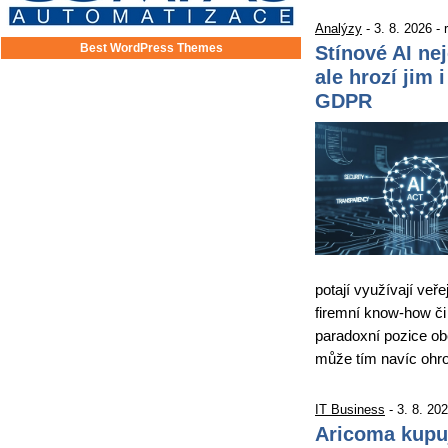
Analýzy
- 3. 8. 2026 -
Best WordPress Themes
Stínové AI ne
ale hrozí jim 
GDPR
potají využívají veře
firemní know-how či 
paradoxní pozice obě
může tím navíc ohro
IT Business
- 3. 8. 20
Aricoma kupu