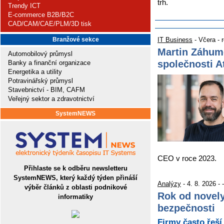
trh.
Trendy ICT
E-commerce B2B/B2C
CAD/CAM/CAE/PLM/3D tisk
Branžové sekce
IT Business
- Včera - 
Martin Záhum
Automobilový průmysl
společnosti 
Banky a finanční organizace
Energetika a utility
Potravinářský průmysl
Stavebnictví - BIM, CAFM
Veřejný sektor a zdravotnictví
SystemNEWS
CEO v roce 2023.
Přihlaste se k odběru newsletteru
SystemNEWS, který každý týden přináší
Analýzy
- 4. 8. 2026 - -
výběr článků z oblasti podnikové
Rok od novely
informatiky
bezpečnosti
Firmy často řeší