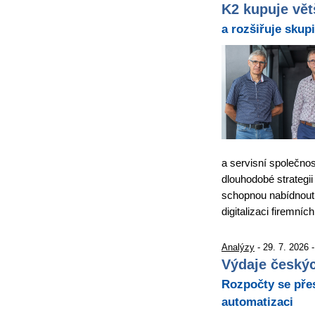
K2 kupuje vět
a rozšiřuje skup
a servisní společnos
dlouhodobé strategi
schopnou nabídnout 
digitalizaci firemn
Analýzy
- 29. 7. 2026 
Výdaje českýc
Rozpočty se přes
automatizaci