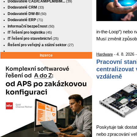
Dodavatelé CAD/CAM/PLM/BIM...
(39)
Dodavatelé CRM
(33)
Dodavatelé DW-BI
(50)
Dodavatelé ERP
(71)
Informační bezpečnost
(50)
in-the-Loop“) nebo n
IT řešení pro logistiku
(45)
Musí změnit způso
IT řešení pro stavebnictví
(25)
Řešení pro veřejný a státní sektor
(27)
Hardware
- 4. 8. 2026 
Inzerce
Pracovní stan
centralizovat 
vzdáleně
Poskytuje tak dostat
nebo zpracování velk