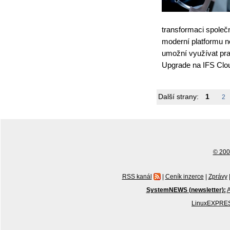
transformaci společn
moderní platformu n
umožní využívat pra
Upgrade na IFS Clou
Další strany:
1
2
© 2001
RSS kanál
|
Ceník inzerce
|
Zprávy
SystemNEWS (newsletter):
A
LinuxEXPRES