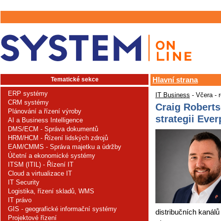
Tematické sekce
Hlavní strana
ERP systémy
IT Business
- Včera - 
CRM systémy
Craig Roberts
Plánování a řízení výroby
strategii Eve
AI a Business Intelligence
DMS/ECM - Správa dokumentů
HRM/HCM - Řízení lidských zdrojů
EAM/CMMS - Správa majetku a údržby
Účetní a ekonomické systémy
ITSM (ITIL) - Řízení IT
Cloud a virtualizace IT
IT Security
Logistika, řízení skladů, WMS
IT právo
GIS - geografické informační systémy
distribučních kanálů
Projektové řízení