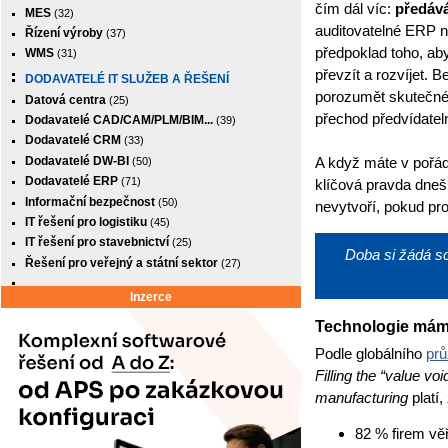
čím dál víc:
předává
MES
(32)
auditovatelné ERP 
Řízení výroby
(37)
předpoklad toho, aby 
WMS
(31)
převzít a rozvíjet. 
DODAVATELÉ IT SLUŽEB A ŘEŠENÍ
porozumět skutečné
Datová centra
(25)
přechod předvídateln
Dodavatelé CAD/CAM/PLM/BIM...
(39)
Dodavatelé CRM
(33)
Dodavatelé DW-BI
(50)
A když máte v pořád
Dodavatelé ERP
(71)
klíčová pravda dneš
Informační bezpečnost
(50)
nevytvoří, pokud pro
IT řešení pro logistiku
(45)
IT řešení pro stavebnictví
(25)
Doba si žádá s
Řešení pro veřejný a státní sektor
(27)
Inzerce
Technologie mám
Podle globálního
prů
Filling the “value voi
manufacturing
platí,
82 % firem vě