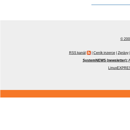
© 2001
RSS kanál
|
Ceník inzerce
|
Zprávy
SystemNEWS (newsletter):
A
LinuxEXPRES