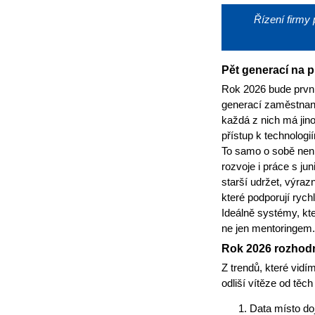
Řízení firmy 
Pět generací na p
Rok 2026 bude prvn
generací zaměstnanc
každá z nich má jinou
přístup k technologi
To samo o sobě není 
rozvoje i práce s ju
starší udržet, výra
které podporují ryc
Ideálně systémy, k
ne jen mentoringem.
Rok 2026 rozhodn
Z trendů, které vidí
odliší vítěze od těch
Data místo do