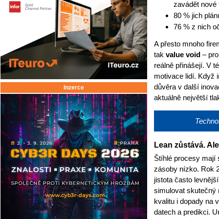
zavádět nové 
80 % jich plán
76 % z nich o
A přesto mnoho fire
tak
value void
– pro
reálně přinášejí. V 
motivace lidí. Když 
důvěra v další inova
Inzerce
aktuálně největší tl
Technol
Lean zůstává. Ale
Štíhlé procesy mají 
zásoby nízko. Rok 2
jistota často levnějš
simulovat skutečný 
kvalitu i dopady na v
datech a predikci. 