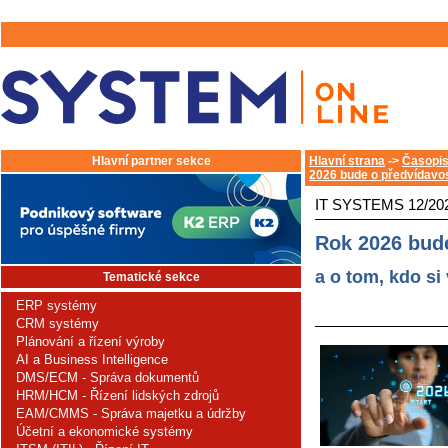
Hlavní partner sekce
Hlavní strana
->
Časopis
2026 bude o předvídavos
IT SYSTEMS 12/20
Rok 2026 bude
a o tom, kdo si
Tematické sekce
ERP systémy
CRM systémy
Plánování a řízení výroby
AI a Business Intelligence
DMS/ECM - Správa dokumentů
HRM/HCM - Řízení lidských zdrojů
EAM/CMMS - Správa majetku a údržby
Účetní a ekonomické systémy