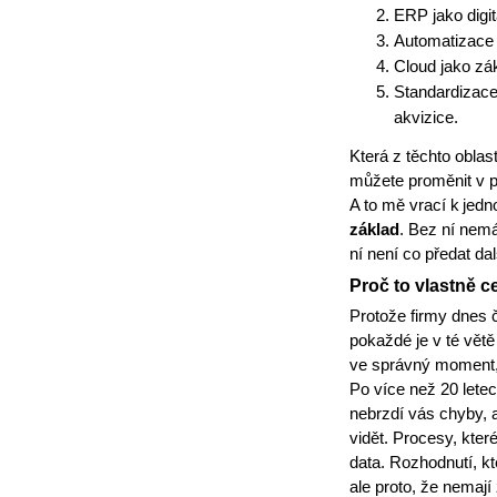
ERP jako digit
Automatizace 
Cloud jako zák
Standardizace
akvizice.
Která z těchto oblast
můžete proměnit v př
A to mě vrací k jed
základ
. Bez ní nemá
ní není co předat da
Proč to vlastně c
Protože firmy dnes 
pokaždé je v té větě
ve správný moment, 
Po více než 20 letec
nebrzdí vás chyby, a
vidět. Procesy, kter
data. Rozhodnutí, kt
ale proto, že nemají