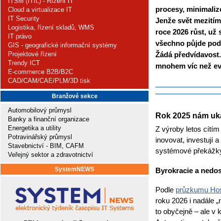
ITSM (ITIL) - Řízení IT
procesy, minimalizo
Cloud a virtualizace IT
IT Security
Jenže svět mezitím 
Logistika, řízení skladů, WMS
roce 2026 růst, už 
IT právo
všechno půjde podle
GIS - geografické informační systémy
Žádá předvídavost.
Projektové řízení
Trendy ICT
mnohem víc než evi
E-commerce B2B/B2C
CAD/CAM/CAE/PLM/3D tisk
Branžové sekce
Automobilový průmysl
Rok 2025 nám ukáz
Banky a finanční organizace
Energetika a utility
Z výroby letos cítím 
Potravinářský průmysl
inovovat, investují a
Stavebnictví - BIM, CAFM
systémové překážky.
Veřejný sektor a zdravotnictví
SystemNEWS
Byrokracie a nedost
Podle
průzkumu Ho
roku 2026 i nadále „
to obyčejně – ale v