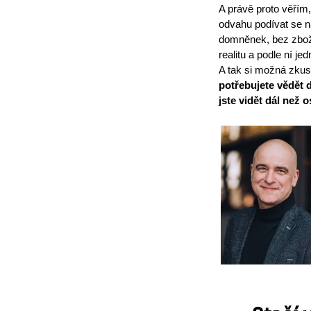
A právě proto věřím,
odvahu podívat se na
domněnek, bez zbožn
realitu a podle ní jed
A tak si možná zkust
potřebujete vědět d
jste vidět dál než o