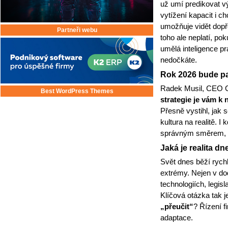
už umí predikovat v
vytížení kapacit i c
umožňuje vidět dopř
Partneři webu
toho ale neplatí, p
umělá inteligence p
nedočkáte.
Rok 2026 bude pat
Radek Musil, CEO Co
Best WordPress Themes
strategie je vám k
Přesně vystihl, jak s
kultura na realitě. I
správným směrem, n
Jaká je realita d
Svět dnes běží rychle
extrémy. Nejen v do
technologiích, legis
Klíčová otázka tak j
„přeučit“
? Řízení f
adaptace.