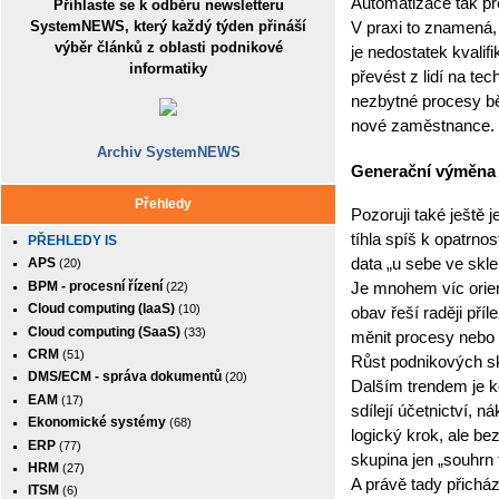
Automatizace tak př
Přihlaste se k odběru newsletteru
SystemNEWS, který každý týden přináší
V praxi to znamená,
výběr článků z oblasti podnikové
je nedostatek kvalif
informatiky
převést z lidí na tec
nezbytné procesy běž
nové zaměstnance.
Archiv SystemNEWS
Generační výměna 
Přehledy
Pozoruji také ještě
tíhla spíš k opatrno
PŘEHLEDY IS
data „u sebe ve skle
APS
(20)
BPM - procesní řízení
(22)
Je mnohem víc orien
Cloud computing (IaaS)
(10)
obav řeší raději příl
Cloud computing (SaaS)
(33)
měnit procesy nebo 
CRM
(51)
Růst podnikových s
DMS/ECM - správa dokumentů
(20)
Dalším trendem je k
EAM
(17)
sdílejí účetnictví, 
Ekonomické systémy
(68)
logický krok, ale b
ERP
(77)
skupina jen „souhrn 
HRM
(27)
A právě tady přicház
ITSM
(6)