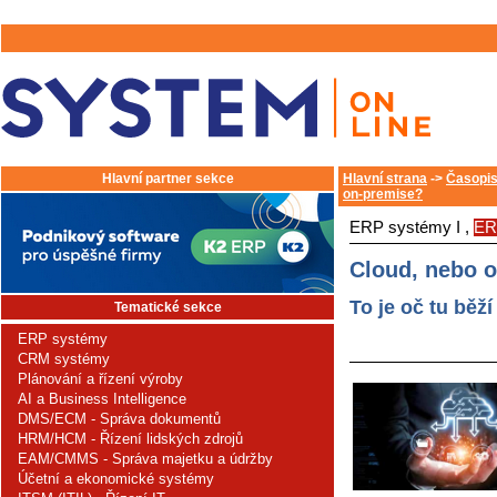
Hlavní partner sekce
Hlavní strana
->
Časopis
on-premise?
ERP systémy I ,
ER
Cloud, nebo 
To je oč tu běží
Tematické sekce
ERP systémy
CRM systémy
Plánování a řízení výroby
AI a Business Intelligence
DMS/ECM - Správa dokumentů
HRM/HCM - Řízení lidských zdrojů
EAM/CMMS - Správa majetku a údržby
Účetní a ekonomické systémy