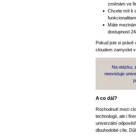
změnám ve fi
Chcete mít k 
funkcionalitam
Máte mezináro
dostupnost 24
Pokud jste si právě 
cloudem zamyslet vá
Na otázku, z
neexistuje univ
p
A co dál?
Rozhodnutí mezi cl
technologií, ale i fi
univerzální odpověď 
dlouhodobé cíle. Důl