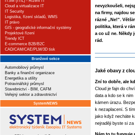
ITSM (ITIL) - Řízení IT
nevyzkoušeli, nejsp
Cloud a virtualizace IT
IT Security
na firmy, najdou se
Logistika, řízení skladů, WMS
rázné „Ne!“. Větši
IT právo
politika, která v r
GIS - geografické informační systémy
a co už ne. Někdy j
Projektové řízení
Trendy ICT
rád.
E-commerce B2B/B2C
CAD/CAM/CAE/PLM/3D tisk
Branžové sekce
Automobilový průmysl
Jaké obavy z clo
Banky a finanční organizace
Energetika a utility
Zní to dobře, ale 
Potravinářský průmysl
Cloud je fajn do chv
Stavebnictví - BIM, CAFM
Veřejný sektor a zdravotnictví
data a kdo se k nim 
kámen úrazu. Bezpe
SystemNEWS
k nezaplacení. S tím 
jako když necháte k
nejraději byste si za
Nám to tu funguje u