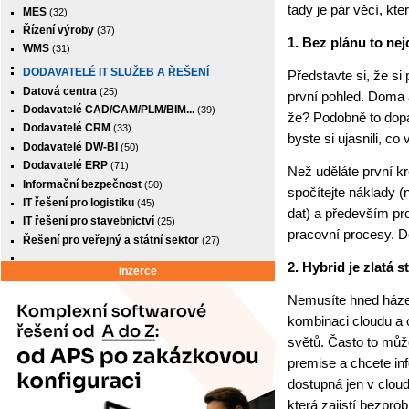
tady je pár věcí, kte
MES
(32)
Řízení výroby
(37)
1. Bez plánu to nej
WMS
(31)
DODAVATELÉ IT SLUŽEB A ŘEŠENÍ
Představte si, že si
Datová centra
(25)
první pohled. Doma a
Dodavatelé CAD/CAM/PLM/BIM...
(39)
že? Podobně to dopa
Dodavatelé CRM
(33)
byste si ujasnili, co
Dodavatelé DW-BI
(50)
Dodavatelé ERP
(71)
Než uděláte první kr
Informační bezpečnost
(50)
spočítejte náklady 
IT řešení pro logistiku
(45)
dat) a především pr
IT řešení pro stavebnictví
(25)
pracovní procesy. D
Řešení pro veřejný a státní sektor
(27)
2. Hybrid je zlatá s
Inzerce
Nemusíte hned házet
kombinaci cloudu a 
světů. Často to můž
premise a chcete inf
dostupná jen v cloud
která zajistí bezpro