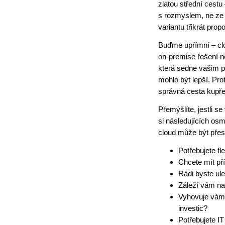
zlatou střední cestu 
s rozmyslem, ne ze 
variantu třikrát propo
Buďme upřímní – clo
on-premise řešení ne
která sedne vašim p
mohlo být lepší. Prot
správná cesta kupře
Přemýšlíte, jestli s
si následujících osm
cloud může být přesn
Potřebujete fl
Chcete mít př
Rádi byste ule
Záleží vám na
Vyhovuje vám
investic?
Potřebujete IT