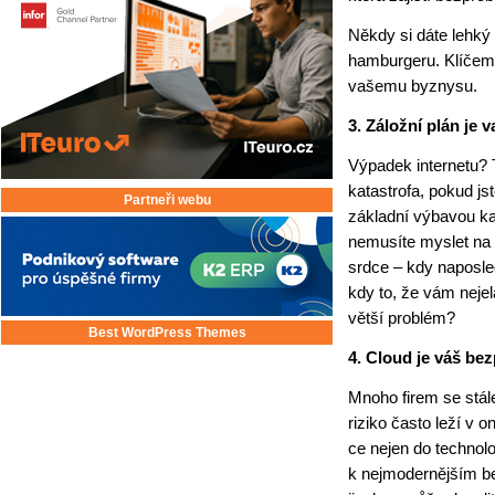
Někdy si dáte lehký 
hamburgeru. Klíčem 
vašemu byznysu.
3. Záložní plán je v
Výpadek internetu? 
katastrofa, pokud jst
Partneři webu
základní výbavou ka
nemusíte myslet na 
srdce – kdy naposled
kdy to, že vám nejel
větší problém?
Best WordPress Themes
4. Cloud je váš bez
Mnoho firem se stál
riziko často leží v o
ce nejen do technolog
k nejmodernějším be