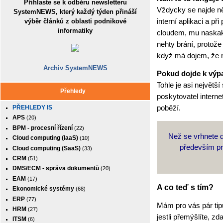
Přihlaste se k odběru newsletteru
Vždycky se najde ně
SystemNEWS, který každý týden přináší
interní aplikaci a př
výběr článků z oblasti podnikové
informatiky
cloudem, mu naskaku
nehty brání, protože
když má dojem, že n
Archiv SystemNEWS
Pokud dojde k výp
Tohle je asi největší
Přehledy
poskytovatel interne
poběží.
PŘEHLEDY IS
APS
(20)
BPM - procesní řízení
(22)
Než se vrhnete d
Cloud computing (IaaS)
(10)
především pr
Cloud computing (SaaS)
(33)
CRM
(51)
DMS/ECM - správa dokumentů
(20)
EAM
(17)
A co teď s tím?
Ekonomické systémy
(68)
ERP
(77)
Mám pro vás pár tipů
HRM
(27)
jestli přemýšlíte, z
ITSM
(6)