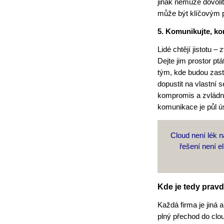
jinak nemůže dovolit
může být klíčovým p
5. Komunikujte, ko
Lidé chtějí jistotu –
Dejte jim prostor pt
tým, kde budou zasto
dopustit na vlastní 
kompromis a zvládn
komunikace je půl ú
Cloud není lék n
řešení není el
Kde je tedy prav
Každá firma je jiná 
plný přechod do clo