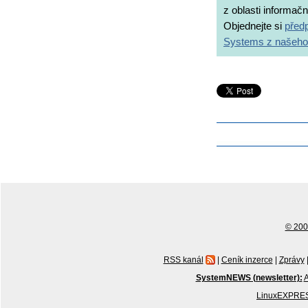
z oblasti informač
Objednejte si
předp
Systems z našeho
© 2001
RSS kanál
|
Ceník inzerce
|
Zprávy
SystemNEWS (newsletter):
A
LinuxEXPRES