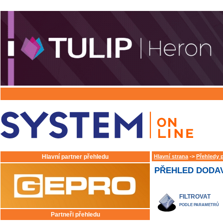
Hlavní partner přehledu
Hlavní strana
->
Přehledy 
PŘEHLED DODAV
FILTROVAT
PODLE PARAMETRŮ
Partneři přehledu