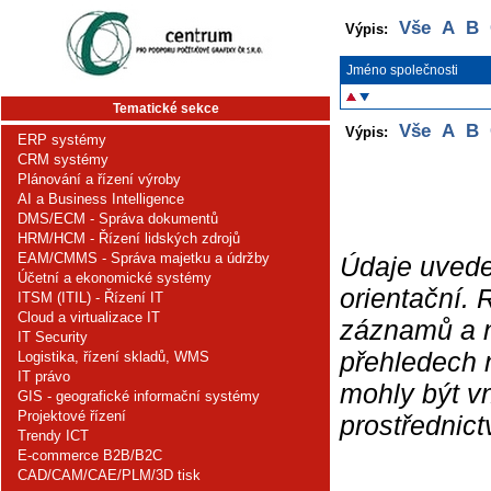
Vše
A
B
Výpis:
Jméno společnosti
Tematické sekce
Vše
A
B
Výpis:
ERP systémy
CRM systémy
Plánování a řízení výroby
AI a Business Intelligence
DMS/ECM - Správa dokumentů
HRM/HCM - Řízení lidských zdrojů
EAM/CMMS - Správa majetku a údržby
Údaje uvede
Účetní a ekonomické systémy
orientační.
ITSM (ITIL) - Řízení IT
Cloud a virtualizace IT
záznamů a ne
IT Security
přehledech 
Logistika, řízení skladů, WMS
IT právo
mohly být v
GIS - geografické informační systémy
Projektové řízení
prostřednic
Trendy ICT
E-commerce B2B/B2C
CAD/CAM/CAE/PLM/3D tisk