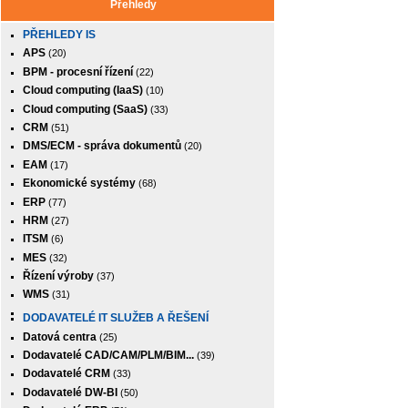
Přehledy
PŘEHLEDY IS
APS
(20)
BPM - procesní řízení
(22)
Cloud computing (IaaS)
(10)
Cloud computing (SaaS)
(33)
CRM
(51)
DMS/ECM - správa dokumentů
(20)
EAM
(17)
Ekonomické systémy
(68)
ERP
(77)
HRM
(27)
ITSM
(6)
MES
(32)
Řízení výroby
(37)
WMS
(31)
DODAVATELÉ IT SLUŽEB A ŘEŠENÍ
Datová centra
(25)
Dodavatelé CAD/CAM/PLM/BIM...
(39)
Dodavatelé CRM
(33)
Dodavatelé DW-BI
(50)