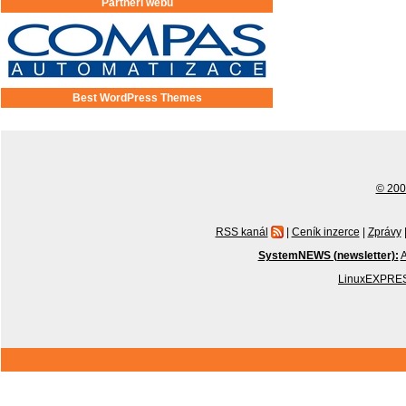
Partneři webu
Best WordPress Themes
© 2001
RSS kanál
|
Ceník inzerce
|
Zprávy
SystemNEWS (newsletter):
A
LinuxEXPRES