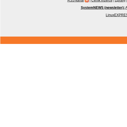
RSS kanál
|
Ceník inzerce
|
Zprávy
SystemNEWS (newsletter):
A
LinuxEXPRES