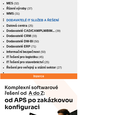
MES
(32)
Řízení výroby
(37)
WMS
(31)
DODAVATELÉ IT SLUŽEB A ŘEŠENÍ
Datová centra
(25)
Dodavatelé CAD/CAM/PLM/BIM...
(39)
Dodavatelé CRM
(33)
Dodavatelé DW-BI
(50)
Dodavatelé ERP
(71)
Informační bezpečnost
(50)
IT řešení pro logistiku
(45)
IT řešení pro stavebnictví
(25)
Řešení pro veřejný a státní sektor
(27)
Inzerce