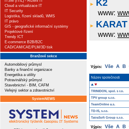
K2
ITSM (ITIL) - Řízení IT
Cloud a virtualizace IT
IT Security
www:
www
Logistika, řízení skladů, WMS
IT právo
KARAT 
GIS - geografické informační systémy
Projektové řízení
www:
www
Trendy ICT
E-commerce B2B/B2C
CAD/CAM/CAE/PLM/3D tisk
Branžové sekce
Automobilový průmysl
Vše
A
B
Výpis:
Banky a finanční organizace
Energetika a utility
Název společnosti
Potravinářský průmysl
Stavebnictví - BIM, CAFM
Veřejný sektor a zdravotnictví
TRINIDON, spol. s r.o.
TPV group s.r.o.
SystemNEWS
TeamOnline a.s.
TD-IS, s.r.o.
TatraSoft Group s.r.o.
Vše
A
B
Výpis: