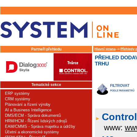
Partneři přehledu
Hlavní strana
->
Přehledy 
PŘEHLED DODAV
TRHU
Tematické sekce
FILTROVAT
PODLE PARAMETRŮ
ERP systémy
CRM systémy
Plánování a řízení výroby
AI a Business Intelligence
Control 
DMS/ECM - Správa dokumentů
HRM/HCM - Řízení lidských zdrojů
www:
www
EAM/CMMS - Správa majetku a údržby
Účetní a ekonomické systémy