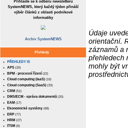
Přihlaste se k odběru newsletteru
SystemNEWS, který každý týden přináší
výběr článků z oblasti podnikové
informatiky
Údaje uvede
Archiv SystemNEWS
orientační.
záznamů a ne
Přehledy
přehledech 
PŘEHLEDY IS
mohly být v
APS
(20)
prostřednic
BPM - procesní řízení
(22)
Cloud computing (IaaS)
(10)
Cloud computing (SaaS)
(33)
CRM
(51)
DMS/ECM - správa dokumentů
(20)
EAM
(17)
Ekonomické systémy
(68)
ERP
(77)
HRM
(27)
ITSM
(6)