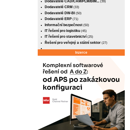
Dodavatelé CAD/CAM/PLM/BIM...
(39)
Dodavatelé CRM
(33)
Dodavatelé DW-BI
(50)
Dodavatelé ERP
(71)
Informační bezpečnost
(50)
IT řešení pro logistiku
(45)
IT řešení pro stavebnictví
(25)
Řešení pro veřejný a státní sektor
(27)
Inzerce