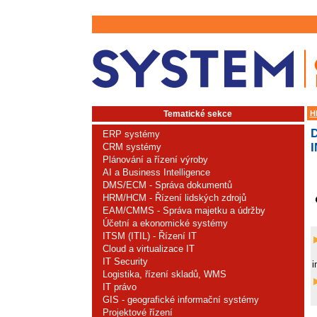
Tematické sekce
H
ERP systémy
CRM systémy
Plánování a řízení výroby
AI a Business Intelligence
DMS/ECM - Správa dokumentů
HRM/HCM - Řízení lidských zdrojů
EAM/CMMS - Správa majetku a údržby
Účetní a ekonomické systémy
ITSM (ITIL) - Řízení IT
Cloud a virtualizace IT
IT Security
i
Logistika, řízení skladů, WMS
IT právo
GIS - geografické informační systémy
Projektové řízení