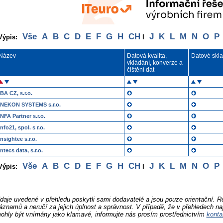
Vše
A
B
C
D
E
F
G
H
CH
J
K
L
M
N
O
P
Výpis:
I
Název
Datová kvalita,
Datové skl
vkládání, konverze a
čištění dat
IBA CZ, s.r.o.
INEKON SYSTEMS s.r.o.
INFA Partner s.r.o.
Info21, spol. s r.o.
Insightee s.r.o.
intecs data, s.r.o.
Vše
A
B
C
D
E
F
G
H
CH
J
K
L
M
N
O
P
Výpis:
I
daje uvedené v přehledu poskytli sami dodavatelé a jsou pouze orientační. 
áznamů a neručí za jejich úplnost a správnost. V případě, že v přehledech na
ohly být vnímány jako klamavé, informujte nás prosím prostřednictvím
konta