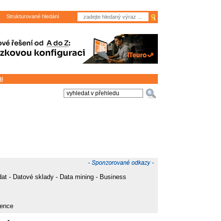
Strukturované hledání
I
dat - Datové sklady - Data mining - Business
gence