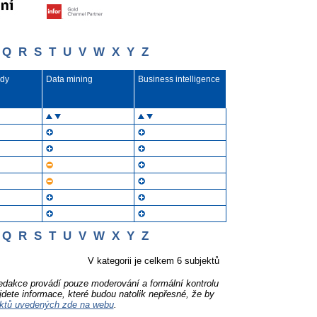
Q
R
S
T
U
V
W
X
Y
Z
ady
Data mining
Business intelligence
Q
R
S
T
U
V
W
X
Y
Z
V kategorii je celkem 6 subjektů
Redakce provádí pouze moderování a formální kontrolu
jdete informace, které budou natolik nepřesné, že by
ktů uvedených zde na webu
.