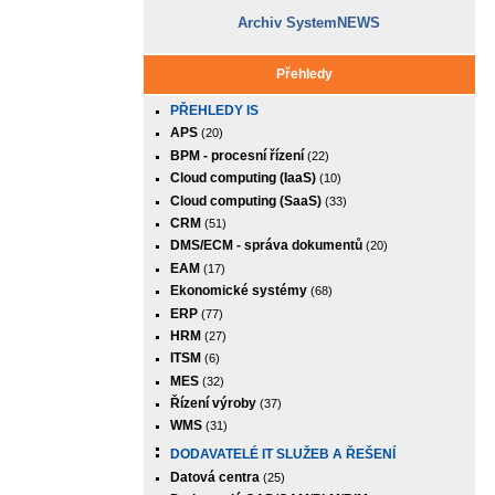
Archiv SystemNEWS
Přehledy
PŘEHLEDY IS
APS
(20)
BPM - procesní řízení
(22)
Cloud computing (IaaS)
(10)
Cloud computing (SaaS)
(33)
CRM
(51)
DMS/ECM - správa dokumentů
(20)
EAM
(17)
Ekonomické systémy
(68)
ERP
(77)
HRM
(27)
ITSM
(6)
MES
(32)
Řízení výroby
(37)
WMS
(31)
DODAVATELÉ IT SLUŽEB A ŘEŠENÍ
Datová centra
(25)