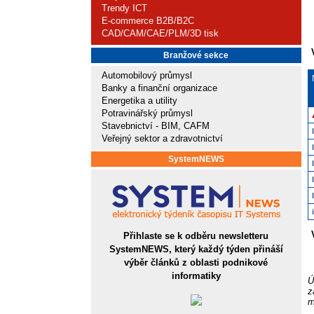
Trendy ICT
E-commerce B2B/B2C
CAD/CAM/CAE/PLM/3D tisk
Branžové sekce
Automobilový průmysl
Banky a finanční organizace
Energetika a utility
Potravinářský průmysl
Stavebnictví - BIM, CAFM
Veřejný sektor a zdravotnictví
SystemNEWS
Přihlaste se k odběru newsletteru
SystemNEWS, který každý týden přináší
výběr článků z oblasti podnikové
informatiky
Ú
z
m