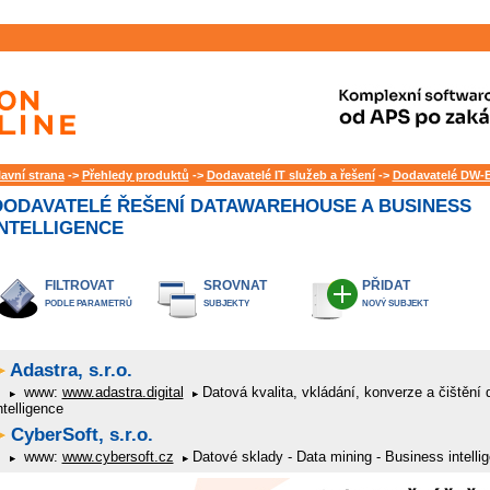
lavní strana
->
Přehledy produktů
->
Dodavatelé IT služeb a řešení
->
Dodavatelé DW-B
DODAVATELÉ ŘEŠENÍ DATAWAREHOUSE A BUSINESS
INTELLIGENCE
FILTROVAT
SROVNAT
PŘIDAT
PODLE PARAMETRŮ
SUBJEKTY
NOVÝ SUBJEKT
Adastra, s.r.o.
www:
www.adastra.digital
Datová kvalita, vkládání, konverze a čištění 
ntelligence
CyberSoft, s.r.o.
www:
www.cybersoft.cz
Datové sklady - Data mining - Business intelli