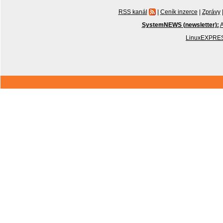
RSS kanál
|
Ceník inzerce
|
Zprávy
SystemNEWS (newsletter):
A
LinuxEXPRES