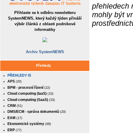
přehledech 
Přihlaste se k odběru newsletteru
mohly být v
SystemNEWS, který každý týden přináší
prostřednic
výběr článků z oblasti podnikové
informatiky
Archiv SystemNEWS
Přehledy
PŘEHLEDY IS
APS
(20)
BPM - procesní řízení
(22)
Cloud computing (IaaS)
(10)
Cloud computing (SaaS)
(33)
CRM
(51)
DMS/ECM - správa dokumentů
(20)
EAM
(17)
Ekonomické systémy
(68)
ERP
(77)