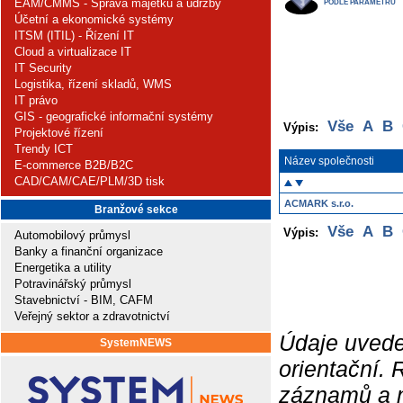
EAM/CMMS - Správa majetku a údržby
PODLE PARAMETRŮ
Účetní a ekonomické systémy
ITSM (ITIL) - Řízení IT
Cloud a virtualizace IT
IT Security
Logistika, řízení skladů, WMS
IT právo
GIS - geografické informační systémy
Vše
A
B
Výpis:
Projektové řízení
Trendy ICT
Název společnosti
E-commerce B2B/B2C
CAD/CAM/CAE/PLM/3D tisk
ACMARK s.r.o.
Branžové sekce
Vše
A
B
Výpis:
Automobilový průmysl
Banky a finanční organizace
Energetika a utility
Potravinářský průmysl
Stavebnictví - BIM, CAFM
Veřejný sektor a zdravotnictví
Údaje uvede
SystemNEWS
orientační.
záznamů a ne