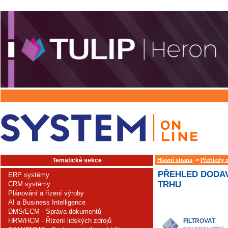
Tematické sekce
Hlavní strana
->
Přehledy 
PŘEHLED DODAV
ERP systémy
TRHU
CRM systémy
Plánování a řízení výroby
AI a Business Intelligence
DMS/ECM - Správa dokumentů
HRM/HCM - Řízení lidských zdrojů
FILTROVAT