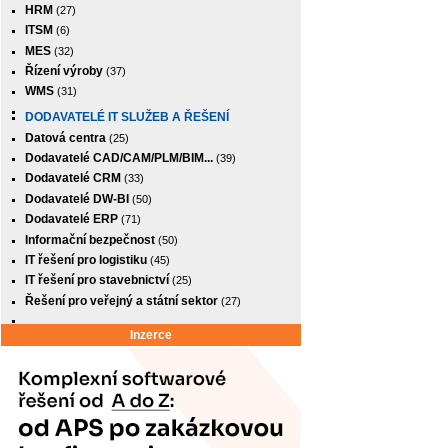
HRM
(27)
ITSM
(6)
MES
(32)
Řízení výroby
(37)
WMS
(31)
DODAVATELÉ IT SLUŽEB A ŘEŠENÍ
Datová centra
(25)
Dodavatelé CAD/CAM/PLM/BIM...
(39)
Dodavatelé CRM
(33)
Dodavatelé DW-BI
(50)
Dodavatelé ERP
(71)
Informační bezpečnost
(50)
IT řešení pro logistiku
(45)
IT řešení pro stavebnictví
(25)
Řešení pro veřejný a státní sektor
(27)
Inzerce