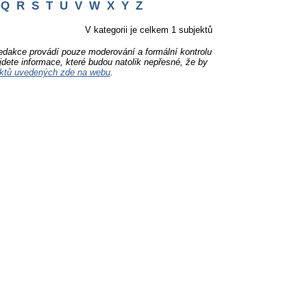
Q
R
S
T
U
V
W
X
Y
Z
V kategorii je celkem 1 subjektů
Redakce provádí pouze moderování a formální kontrolu
jdete informace, které budou natolik nepřesné, že by
ktů uvedených zde na webu
.