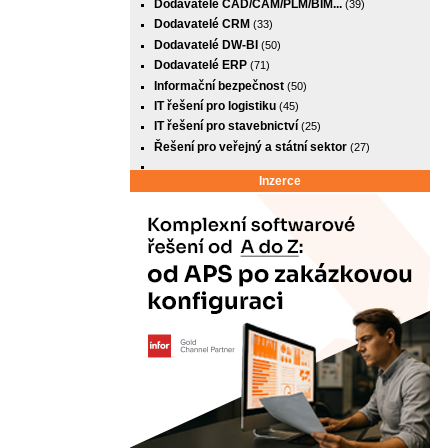
Dodavatelé CAD/CAM/PLM/BIM...
(39)
Dodavatelé CRM
(33)
Dodavatelé DW-BI
(50)
Dodavatelé ERP
(71)
Informační bezpečnost
(50)
IT řešení pro logistiku
(45)
IT řešení pro stavebnictví
(25)
Řešení pro veřejný a státní sektor
(27)
Inzerce