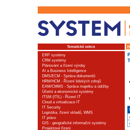
Tematické sekce
H
ERP systémy
CRM systémy
Plánování a řízení výroby
AI a Business Intelligence
DMS/ECM - Správa dokumentů
HRM/HCM - Řízení lidských zdrojů
EAM/CMMS - Správa majetku a údržby
Účetní a ekonomické systémy
ITSM (ITIL) - Řízení IT
Cloud a virtualizace IT
IT Security
Logistika, řízení skladů, WMS
IT právo
GIS - geografické informační systémy
Projektové řízení