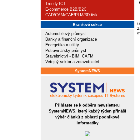
Trendy ICT
E-commerce B2B/B2C
CAD/CAM/CAE/PLM/3D tisk
Ú
Branžové sekce
z
m
Automobilový průmysl
Banky a finanční organizace
Energetika a utility
Potravinářský průmysl
Stavebnictví - BIM, CAFM
Veřejný sektor a zdravotnictví
SystemNEWS
Přihlaste se k odběru newsletteru
SystemNEWS, který každý týden přináší
výběr článků z oblasti podnikové
informatiky