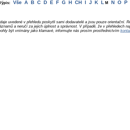
Vše
A
B
C
D
E
F
G
H
CH
I
J
K
L
N
O
P
Výpis:
M
daje uvedené v přehledu poskytli sami dodavatelé a jsou pouze orientační. 
áznamů a neručí za jejich úplnost a správnost. V případě, že v přehledech na
ohly být vnímány jako klamavé, informujte nás prosím prostřednictvím
konta