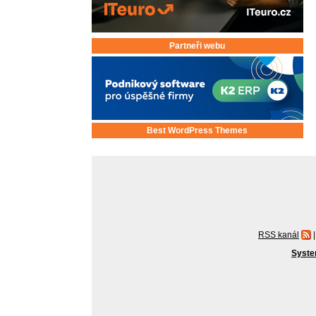
Partneři webu
Best WordPress Themes
RSS kanál
|
Syste