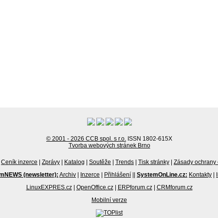
© 2001 - 2026 CCB spol. s r.o.
ISSN 1802-615X
Tvorba webových stránek Brno
Ceník inzerce
|
Zprávy
|
Katalog
|
Soutěže
|
Trends
|
Tisk stránky
|
Zásady ochrany 
mNEWS (newsletter):
Archiv
|
Inzerce
|
Přihlášení
||
SystemOnLine.cz:
Kontakty
|
LinuxEXPRES.cz
|
OpenOffice.cz
|
ERPforum.cz
|
CRMforum.cz
Mobilní verze