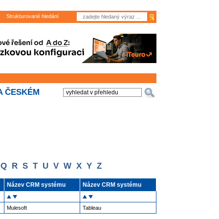
Strukturované hledání
A ČESKÉM
Q
R
S
T
U
V
W
X
Y
Z
Název CRM systému
Název CRM systému
Mulesoft
Tableau