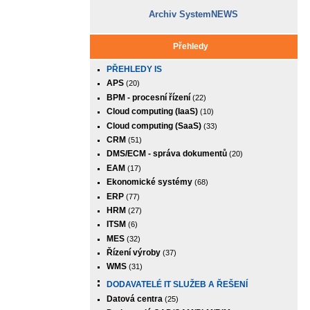
Archiv SystemNEWS
Přehledy
PŘEHLEDY IS
APS
(20)
BPM - procesní řízení
(22)
Cloud computing (IaaS)
(10)
Cloud computing (SaaS)
(33)
CRM
(51)
DMS/ECM - správa dokumentů
(20)
EAM
(17)
Ekonomické systémy
(68)
ERP
(77)
HRM
(27)
ITSM
(6)
MES
(32)
Řízení výroby
(37)
WMS
(31)
DODAVATELÉ IT SLUŽEB A ŘEŠENÍ
Datová centra
(25)