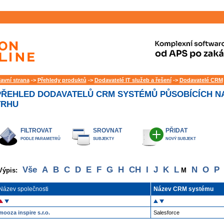
lavní strana
->
Přehledy produktů
->
Dodavatelé IT služeb a řešení
->
Dodavatelé CRM
PŘEHLED DODAVATELŮ CRM SYSTÉMŮ PŮSOBÍCÍCH N
TRHU
FILTROVAT
SROVNAT
PŘIDAT
PODLE PARAMETRŮ
SUBJEKTY
NOVÝ SUBJEKT
Vše
A
B
C
D
E
F
G
H
CH
I
J
K
L
N
O
P
Výpis:
M
Název společnosti
Název CRM systému
mooza inspire s.r.o.
Salesforce