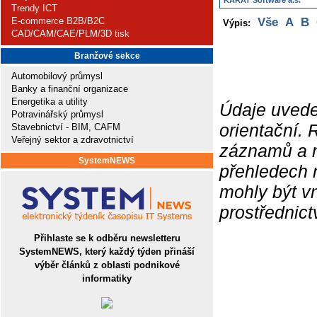
KARAT Software a.s.
Trendy ICT
E-commerce B2B/B2C
Vše
A
B
Výpis:
CAD/CAM/CAE/PLM/3D tisk
Branžové sekce
Automobilový průmysl
Banky a finanční organizace
Energetika a utility
Údaje uvede
Potravinářský průmysl
orientační.
Stavebnictví - BIM, CAFM
Veřejný sektor a zdravotnictví
záznamů a ne
SystemNEWS
přehledech 
mohly být v
prostřednic
Přihlaste se k odběru newsletteru
SystemNEWS, který každý týden přináší
výběr článků z oblasti podnikové
informatiky