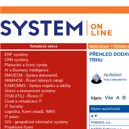
Tematické sekce
Hlavní strana
->
Přehledy 
PŘEHLED DODAV
ERP systémy
TRHU
CRM systémy
Plánování a řízení výroby
AI a Business Intelligence
DMS/ECM - Správa dokumentů
FILTROVAT
HRM/HCM - Řízení lidských zdrojů
PODLE PARAMETRŮ
EAM/CMMS - Správa majetku a údržby
Účetní a ekonomické systémy
ITSM (ITIL) - Řízení IT
Vše
A
B
Výpis:
Cloud a virtualizace IT
IT Security
Název společnosti
Logistika, řízení skladů, WMS
IT právo
GIS - geografické informační systémy
KVADOS, a.s.
Projektové řízení