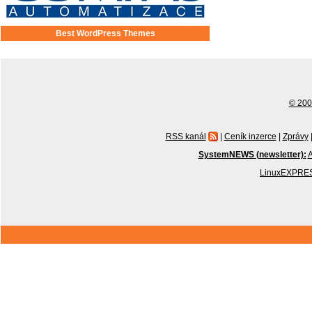
Best WordPress Themes
© 2001
RSS kanál
|
Ceník inzerce
|
Zprávy
SystemNEWS (newsletter):
A
LinuxEXPRES