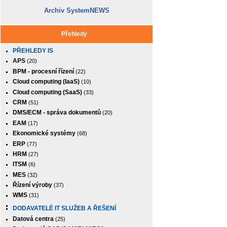
Archiv SystemNEWS
Přehledy
PŘEHLEDY IS
APS
(20)
BPM - procesní řízení
(22)
Cloud computing (IaaS)
(10)
Cloud computing (SaaS)
(33)
CRM
(51)
DMS/ECM - správa dokumentů
(20)
EAM
(17)
Ekonomické systémy
(68)
ERP
(77)
HRM
(27)
ITSM
(6)
MES
(32)
Řízení výroby
(37)
WMS
(31)
DODAVATELÉ IT SLUŽEB A ŘEŠENÍ
Datová centra
(25)