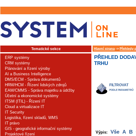
Tematické sekce
Hlavní strana
->
Přehledy 
PŘEHLED DODAV
ERP systémy
TRHU
CRM systémy
Plánování a řízení výroby
AI a Business Intelligence
DMS/ECM - Správa dokumentů
HRM/HCM - Řízení lidských zdrojů
FILTROVAT
EAM/CMMS - Správa majetku a údržby
PODLE PARAMETRŮ
Účetní a ekonomické systémy
ITSM (ITIL) - Řízení IT
Cloud a virtualizace IT
IT Security
Logistika, řízení skladů, WMS
IT právo
GIS - geografické informační systémy
Vše
A
B
Výpis:
Projektové řízení