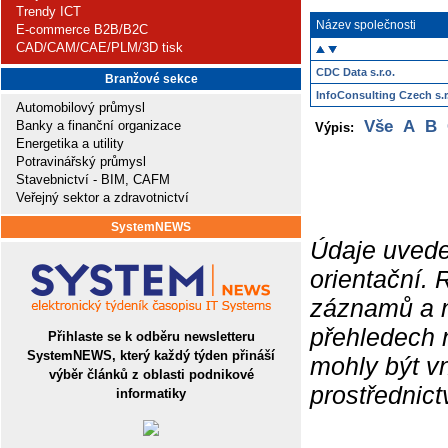
Trendy ICT
Název společnosti
E-commerce B2B/B2C
CAD/CAM/CAE/PLM/3D tisk
CDC Data s.r.o.
Branžové sekce
InfoConsulting Czech s.r
Automobilový průmysl
Vše
A
B
Banky a finanční organizace
Výpis:
Energetika a utility
Potravinářský průmysl
Stavebnictví - BIM, CAFM
Veřejný sektor a zdravotnictví
SystemNEWS
Údaje uvede
orientační.
záznamů a ne
přehledech 
Přihlaste se k odběru newsletteru
SystemNEWS, který každý týden přináší
mohly být v
výběr článků z oblasti podnikové
prostřednic
informatiky