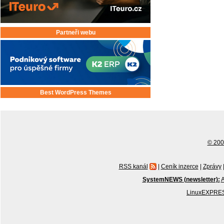
Partneři webu
Best WordPress Themes
© 2001
RSS kanál
|
Ceník inzerce
|
Zprávy
SystemNEWS (newsletter):
A
LinuxEXPRES