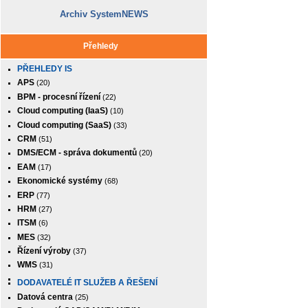
Archiv SystemNEWS
Přehledy
PŘEHLEDY IS
APS
(20)
BPM - procesní řízení
(22)
Cloud computing (IaaS)
(10)
Cloud computing (SaaS)
(33)
CRM
(51)
DMS/ECM - správa dokumentů
(20)
EAM
(17)
Ekonomické systémy
(68)
ERP
(77)
HRM
(27)
ITSM
(6)
MES
(32)
Řízení výroby
(37)
WMS
(31)
DODAVATELÉ IT SLUŽEB A ŘEŠENÍ
Datová centra
(25)