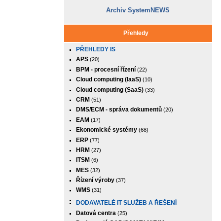
Archiv SystemNEWS
Přehledy
PŘEHLEDY IS
APS
(20)
BPM - procesní řízení
(22)
Cloud computing (IaaS)
(10)
Cloud computing (SaaS)
(33)
CRM
(51)
DMS/ECM - správa dokumentů
(20)
EAM
(17)
Ekonomické systémy
(68)
ERP
(77)
HRM
(27)
ITSM
(6)
MES
(32)
Řízení výroby
(37)
WMS
(31)
DODAVATELÉ IT SLUŽEB A ŘEŠENÍ
Datová centra
(25)