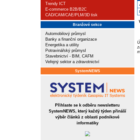
Trendy ICT
E-commerce B2B/B2C
CAD/CAM/CAE/PLM/3D tisk
Branžové sekce
Automobilový průmysl
Banky a finanční organizace
Ú
Energetika a utility
z
Potravinářský průmysl
m
Stavebnictví - BIM, CAFM
Veřejný sektor a zdravotnictví
SystemNEWS
Přihlaste se k odběru newsletteru
SystemNEWS, který každý týden přináší
výběr článků z oblasti podnikové
informatiky