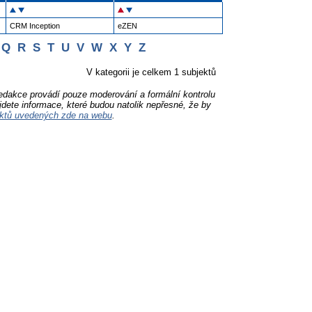
CRM Inception
eZEN
Q
R
S
T
U
V
W
X
Y
Z
V kategorii je celkem 1 subjektů
Redakce provádí pouze moderování a formální kontrolu
jdete informace, které budou natolik nepřesné, že by
ktů uvedených zde na webu
.