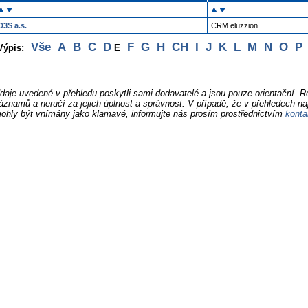
D3S a.s.
CRM eluzzion
Vše
A
B
C
D
F
G
H
CH
I
J
K
L
M
N
O
P
Výpis:
E
daje uvedené v přehledu poskytli sami dodavatelé a jsou pouze orientační. 
áznamů a neručí za jejich úplnost a správnost. V případě, že v přehledech na
ohly být vnímány jako klamavé, informujte nás prosím prostřednictvím
konta