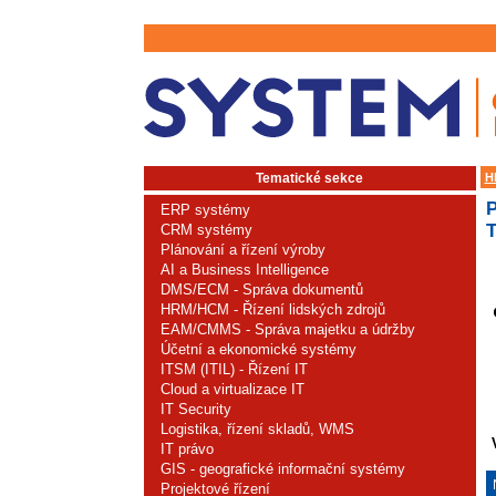
Tematické sekce
H
ERP systémy
CRM systémy
Plánování a řízení výroby
AI a Business Intelligence
DMS/ECM - Správa dokumentů
HRM/HCM - Řízení lidských zdrojů
EAM/CMMS - Správa majetku a údržby
Účetní a ekonomické systémy
ITSM (ITIL) - Řízení IT
Cloud a virtualizace IT
IT Security
Logistika, řízení skladů, WMS
IT právo
GIS - geografické informační systémy
Projektové řízení