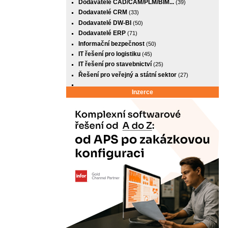
Dodavatelé CAD/CAM/PLM/BIM...
(39)
Dodavatelé CRM
(33)
Dodavatelé DW-BI
(50)
Dodavatelé ERP
(71)
Informační bezpečnost
(50)
IT řešení pro logistiku
(45)
IT řešení pro stavebnictví
(25)
Řešení pro veřejný a státní sektor
(27)
Inzerce