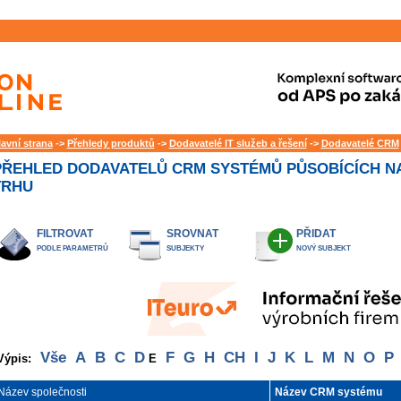
lavní strana
->
Přehledy produktů
->
Dodavatelé IT služeb a řešení
->
Dodavatelé CRM
PŘEHLED DODAVATELŮ CRM SYSTÉMŮ PŮSOBÍCÍCH N
TRHU
FILTROVAT
SROVNAT
PŘIDAT
PODLE PARAMETRŮ
SUBJEKTY
NOVÝ SUBJEKT
Vše
A
B
C
D
F
G
H
CH
I
J
K
L
M
N
O
P
Výpis:
E
Název společnosti
Název CRM systému