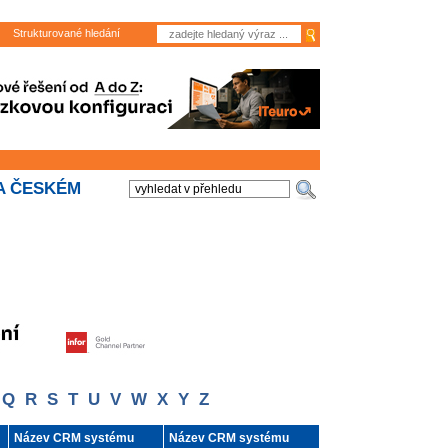
Strukturované hledání
A ČESKÉM
Q
R
S
T
U
V
W
X
Y
Z
Název CRM systému
Název CRM systému