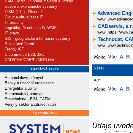
EAM/CMMS - Správa majetku a údržby
Účetní a ekonomické systémy
ITSM (ITIL) - Řízení IT
Advanced Engin
Cloud a virtualizace IT
www:
www.advanced
IT Security
CADservis, s.r.
Logistika, řízení skladů, WMS
www:
https://www.c
IT právo
GIS - geografické informační systémy
Technodat, CAE
Projektové řízení
www:
www.technoda
Trendy ICT
E-commerce B2B/B2C
Vše
A
B
Výpis:
CAD/CAM/CAE/PLM/3D tisk
Název
Branžové sekce
Automobilový průmysl
Banky a finanční organizace
Energetika a utility
Vše
A
B
Výpis:
Potravinářský průmysl
Stavebnictví - BIM, CAFM
Veřejný sektor a zdravotnictví
SystemNEWS
Údaje uvede