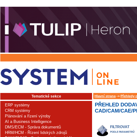
Tematické sekce
Hlavní strana
->
Přehledy 
PŘEHLED DODAV
ERP systémy
CAD/CAM/CAE/PL
CRM systémy
Plánování a řízení výroby
AI a Business Intelligence
DMS/ECM - Správa dokumentů
FILTROVAT
HRM/HCM - Řízení lidských zdrojů
PODLE PARAMETRŮ