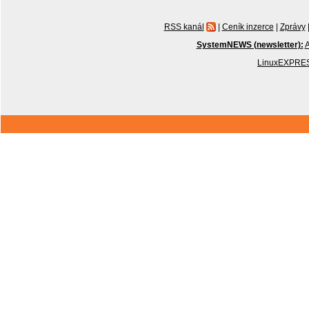
RSS kanál
|
Ceník inzerce
|
Zprávy
SystemNEWS (newsletter):
A
LinuxEXPRES