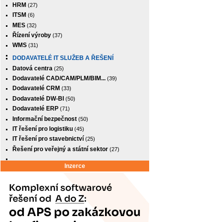
HRM
(27)
ITSM
(6)
MES
(32)
Řízení výroby
(37)
WMS
(31)
DODAVATELÉ IT SLUŽEB A ŘEŠENÍ
Datová centra
(25)
Dodavatelé CAD/CAM/PLM/BIM...
(39)
Dodavatelé CRM
(33)
Dodavatelé DW-BI
(50)
Dodavatelé ERP
(71)
Informační bezpečnost
(50)
IT řešení pro logistiku
(45)
IT řešení pro stavebnictví
(25)
Řešení pro veřejný a státní sektor
(27)
Inzerce