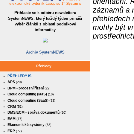
orientační.
záznamů a ne
Přihlaste se k odběru newsletteru
přehledech 
SystemNEWS, který každý týden přináší
výběr článků z oblasti podnikové
mohly být v
informatiky
prostřednic
Archiv SystemNEWS
Přehledy
PŘEHLEDY IS
APS
(20)
BPM - procesní řízení
(22)
Cloud computing (IaaS)
(10)
Cloud computing (SaaS)
(33)
CRM
(51)
DMS/ECM - správa dokumentů
(20)
EAM
(17)
Ekonomické systémy
(68)
ERP
(77)