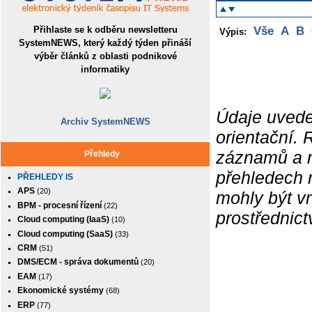
Přihlaste se k odběru newsletteru
Vše
A
B
Výpis:
SystemNEWS, který každý týden přináší
výběr článků z oblasti podnikové
informatiky
Údaje uvede
Archiv SystemNEWS
orientační.
záznamů a ne
Přehledy
přehledech 
PŘEHLEDY IS
APS
(20)
mohly být v
BPM - procesní řízení
(22)
prostřednic
Cloud computing (IaaS)
(10)
Cloud computing (SaaS)
(33)
CRM
(51)
DMS/ECM - správa dokumentů
(20)
EAM
(17)
Ekonomické systémy
(68)
ERP
(77)