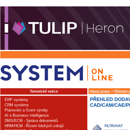
Tematické sekce
Hlavní strana
->
Přehledy 
PŘEHLED DODAV
ERP systémy
CAD/CAM/CAE/PL
CRM systémy
Plánování a řízení výroby
AI a Business Intelligence
DMS/ECM - Správa dokumentů
HRM/HCM - Řízení lidských zdrojů
FILTROVAT