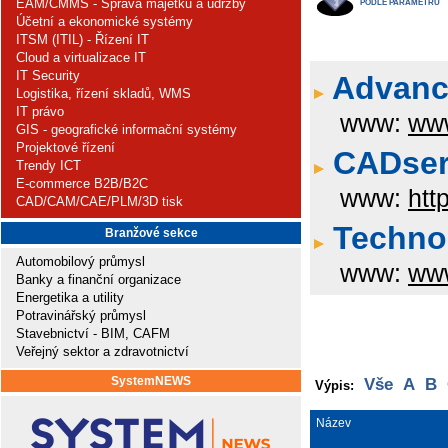
EAM/CMMS - Správa majetku a údržby
PODLE PARAMETRŮ
Účetní a ekonomické systémy
ITSM (ITIL) - Řízení IT
Cloud a virtualizace IT
IT Security
Advance
Logistika, řízení skladů, WMS
IT právo
www:
www
GIS - geografické informační systémy
Projektové řízení
CADserv
Trendy ICT
E-commerce B2B/B2C
www:
htt
CAD/CAM/CAE/PLM/3D tisk
Technod
Branžové sekce
Automobilový průmysl
www:
www
Banky a finanční organizace
Energetika a utility
Potravinářský průmysl
Stavebnictví - BIM, CAFM
Veřejný sektor a zdravotnictví
SystemNEWS
Vše
A
B
Výpis:
Název