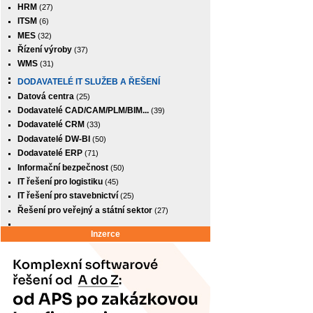
HRM
(27)
ITSM
(6)
MES
(32)
Řízení výroby
(37)
WMS
(31)
DODAVATELÉ IT SLUŽEB A ŘEŠENÍ
Datová centra
(25)
Dodavatelé CAD/CAM/PLM/BIM...
(39)
Dodavatelé CRM
(33)
Dodavatelé DW-BI
(50)
Dodavatelé ERP
(71)
Informační bezpečnost
(50)
IT řešení pro logistiku
(45)
IT řešení pro stavebnictví
(25)
Řešení pro veřejný a státní sektor
(27)
Inzerce