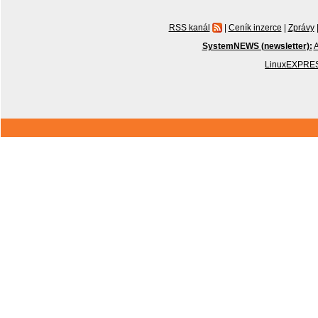
RSS kanál
|
Ceník inzerce
|
Zprávy
SystemNEWS (newsletter):
A
LinuxEXPRES