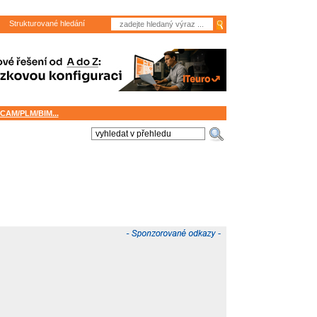
Strukturované hledání
CAM/PLM/BIM...