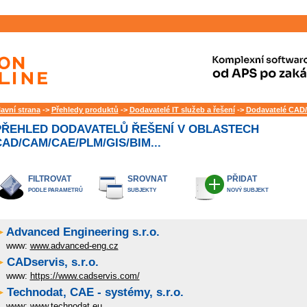
lavní strana
->
Přehledy produktů
->
Dodavatelé IT služeb a řešení
->
Dodavatelé CAD/
PŘEHLED DODAVATELŮ ŘEŠENÍ V OBLASTECH
AD/CAM/CAE/PLM/GIS/BIM...
FILTROVAT
SROVNAT
PŘIDAT
PODLE PARAMETRŮ
SUBJEKTY
NOVÝ SUBJEKT
Advanced Engineering s.r.o.
www:
www.advanced-eng.cz
CADservis, s.r.o.
www:
https://www.cadservis.com/
Technodat, CAE - systémy, s.r.o.
www:
www.technodat.eu