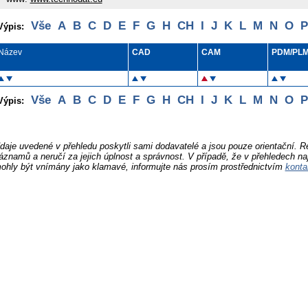
Vše
A
B
C
D
E
F
G
H
CH
I
J
K
L
M
N
O
P
Výpis:
Název
CAD
CAM
PDM/PL
Vše
A
B
C
D
E
F
G
H
CH
I
J
K
L
M
N
O
P
Výpis:
daje uvedené v přehledu poskytli sami dodavatelé a jsou pouze orientační. 
áznamů a neručí za jejich úplnost a správnost. V případě, že v přehledech na
ohly být vnímány jako klamavé, informujte nás prosím prostřednictvím
konta