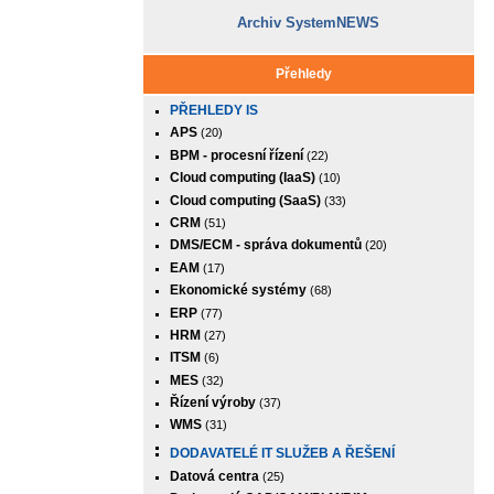
Archiv SystemNEWS
Přehledy
PŘEHLEDY IS
APS
(20)
BPM - procesní řízení
(22)
Cloud computing (IaaS)
(10)
Cloud computing (SaaS)
(33)
CRM
(51)
DMS/ECM - správa dokumentů
(20)
EAM
(17)
Ekonomické systémy
(68)
ERP
(77)
HRM
(27)
ITSM
(6)
MES
(32)
Řízení výroby
(37)
WMS
(31)
DODAVATELÉ IT SLUŽEB A ŘEŠENÍ
Datová centra
(25)