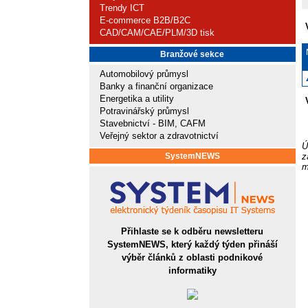
Trendy ICT
E-commerce B2B/B2C
CAD/CAM/CAE/PLM/3D tisk
Branžové sekce
Automobilový průmysl
Banky a finanční organizace
Energetika a utility
Potravinářský průmysl
Stavebnictví - BIM, CAFM
Veřejný sektor a zdravotnictví
Ú
SystemNEWS
z
m
Přihlaste se k odběru newsletteru
SystemNEWS, který každý týden přináší
výběr článků z oblasti podnikové
informatiky