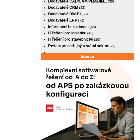
Dodavatelé CAD/CAM/PLM/BIM...
(39)
Dodavatelé CRM
(33)
Dodavatelé DW-BI
(50)
Dodavatelé ERP
(71)
Informační bezpečnost
(50)
IT řešení pro logistiku
(45)
IT řešení pro stavebnictví
(25)
Řešení pro veřejný a státní sektor
(27)
Inzerce