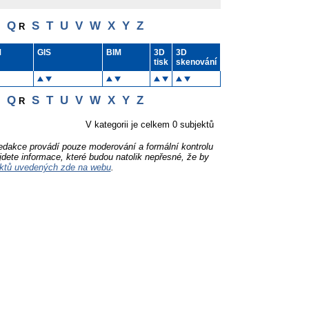
Q
S
T
U
V
W
X
Y
Z
R
M
GIS
BIM
3D
3D
tisk
skenování
Q
S
T
U
V
W
X
Y
Z
R
V kategorii je celkem 0 subjektů
Redakce provádí pouze moderování a formální kontrolu
jdete informace, které budou natolik nepřesné, že by
ktů uvedených zde na webu
.