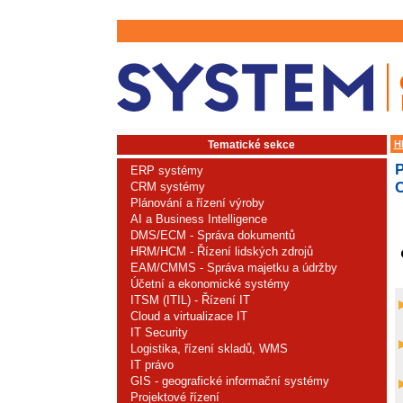
Tematické sekce
H
ERP systémy
C
CRM systémy
Plánování a řízení výroby
AI a Business Intelligence
DMS/ECM - Správa dokumentů
HRM/HCM - Řízení lidských zdrojů
EAM/CMMS - Správa majetku a údržby
Účetní a ekonomické systémy
ITSM (ITIL) - Řízení IT
Cloud a virtualizace IT
IT Security
Logistika, řízení skladů, WMS
IT právo
GIS - geografické informační systémy
Projektové řízení