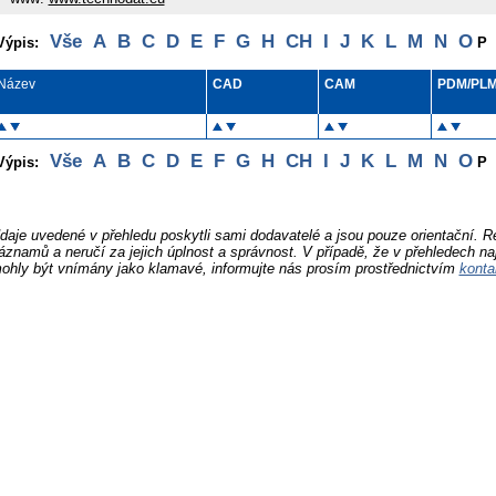
Vše
A
B
C
D
E
F
G
H
CH
I
J
K
L
M
N
O
Výpis:
P
Název
CAD
CAM
PDM/PL
Vše
A
B
C
D
E
F
G
H
CH
I
J
K
L
M
N
O
Výpis:
P
daje uvedené v přehledu poskytli sami dodavatelé a jsou pouze orientační. 
áznamů a neručí za jejich úplnost a správnost. V případě, že v přehledech na
ohly být vnímány jako klamavé, informujte nás prosím prostřednictvím
konta