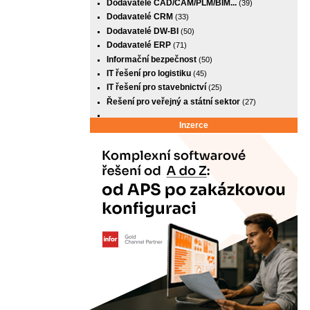
Dodavatelé CAD/CAM/PLM/BIM...
(39)
Dodavatelé CRM
(33)
Dodavatelé DW-BI
(50)
Dodavatelé ERP
(71)
Informační bezpečnost
(50)
IT řešení pro logistiku
(45)
IT řešení pro stavebnictví
(25)
Řešení pro veřejný a státní sektor
(27)
Inzerce