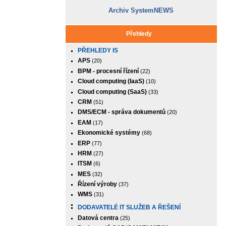
Archiv SystemNEWS
Přehledy
PŘEHLEDY IS
APS
(20)
BPM - procesní řízení
(22)
Cloud computing (IaaS)
(10)
Cloud computing (SaaS)
(33)
CRM
(51)
DMS/ECM - správa dokumentů
(20)
EAM
(17)
Ekonomické systémy
(68)
ERP
(77)
HRM
(27)
ITSM
(6)
MES
(32)
Řízení výroby
(37)
WMS
(31)
DODAVATELÉ IT SLUŽEB A ŘEŠENÍ
Datová centra
(25)