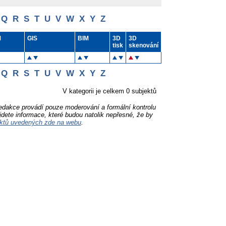
Q
R
S
T
U
V
W
X
Y
Z
M
GIS
BIM
3D
3D
tisk
skenování
Q
R
S
T
U
V
W
X
Y
Z
V kategorii je celkem 0 subjektů
Redakce provádí pouze moderování a formální kontrolu
jdete informace, které budou natolik nepřesné, že by
ktů uvedených zde na webu
.