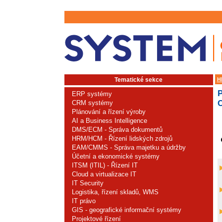
Tematické sekce
H
ERP systémy
C
CRM systémy
Plánování a řízení výroby
AI a Business Intelligence
DMS/ECM - Správa dokumentů
HRM/HCM - Řízení lidských zdrojů
EAM/CMMS - Správa majetku a údržby
Účetní a ekonomické systémy
ITSM (ITIL) - Řízení IT
Cloud a virtualizace IT
IT Security
Logistika, řízení skladů, WMS
IT právo
GIS - geografické informační systémy
Projektové řízení