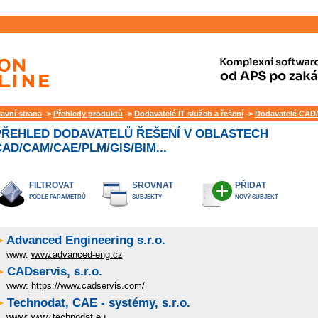
lavní strana
->
Přehledy produktů
->
Dodavatelé IT služeb a řešení
->
Dodavatelé CAD/
PŘEHLED DODAVATELŮ ŘEŠENÍ V OBLASTECH
AD/CAM/CAE/PLM/GIS/BIM...
FILTROVAT
SROVNAT
PŘIDAT
PODLE PARAMETRŮ
SUBJEKTY
NOVÝ SUBJEKT
Advanced Engineering s.r.o.
www:
www.advanced-eng.cz
CADservis, s.r.o.
www:
https://www.cadservis.com/
Technodat, CAE - systémy, s.r.o.
www:
www.technodat.eu