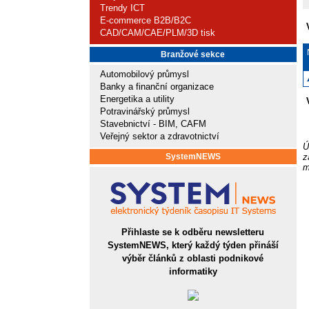
Trendy ICT
E-commerce B2B/B2C
CAD/CAM/CAE/PLM/3D tisk
Branžové sekce
Automobilový průmysl
Banky a finanční organizace
Energetika a utility
Potravinářský průmysl
Stavebnictví - BIM, CAFM
Veřejný sektor a zdravotnictví
Ú
SystemNEWS
z
m
Přihlaste se k odběru newsletteru
SystemNEWS, který každý týden přináší
výběr článků z oblasti podnikové
informatiky