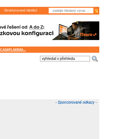
Strukturované hledání
CAM/PLM/BIM...