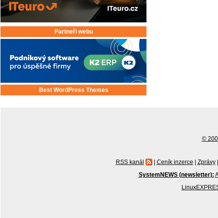
Partneři webu
Best WordPress Themes
© 2001
RSS kanál
|
Ceník inzerce
|
Zprávy
SystemNEWS (newsletter):
A
LinuxEXPRES