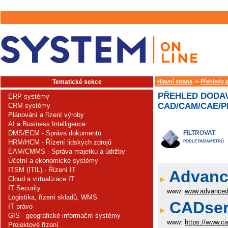
Tematické sekce
Hlavní strana
->
Přehledy 
PŘEHLED DODAV
ERP systémy
CAD/CAM/CAE/PL
CRM systémy
Plánování a řízení výroby
AI a Business Intelligence
DMS/ECM - Správa dokumentů
FILTROVAT
HRM/HCM - Řízení lidských zdrojů
PODLE PARAMETRŮ
EAM/CMMS - Správa majetku a údržby
Účetní a ekonomické systémy
ITSM (ITIL) - Řízení IT
Advance
Cloud a virtualizace IT
IT Security
www:
www.advanced
Logistika, řízení skladů, WMS
CADserv
IT právo
GIS - geografické informační systémy
www:
https://www.c
Projektové řízení