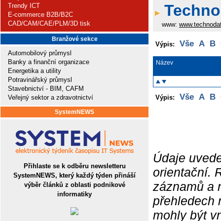
Technod
Trendy ICT
E-commerce B2B/B2C
CAD/CAM/CAE/PLM/3D tisk
www:
www.technoda
Branžové sekce
Vše
A
B
Výpis:
Automobilový průmysl
Banky a finanční organizace
Název
Energetika a utility
Potravinářský průmysl
Stavebnictví - BIM, CAFM
Vše
A
B
Veřejný sektor a zdravotnictví
Výpis:
SystemNEWS
Údaje uvede
Přihlaste se k odběru newsletteru
orientační.
SystemNEWS, který každý týden přináší
záznamů a ne
výběr článků z oblasti podnikové
informatiky
přehledech 
mohly být v