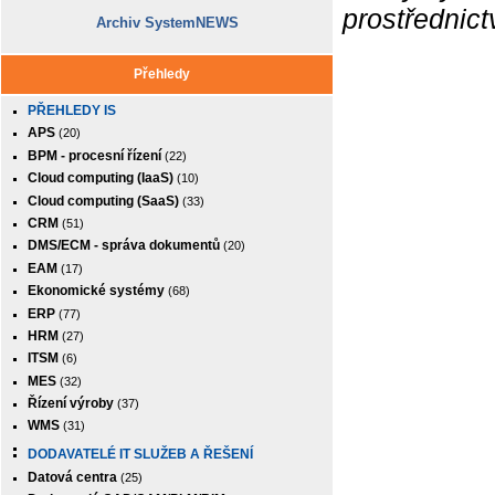
prostřednic
Archiv SystemNEWS
Přehledy
PŘEHLEDY IS
APS
(20)
BPM - procesní řízení
(22)
Cloud computing (IaaS)
(10)
Cloud computing (SaaS)
(33)
CRM
(51)
DMS/ECM - správa dokumentů
(20)
EAM
(17)
Ekonomické systémy
(68)
ERP
(77)
HRM
(27)
ITSM
(6)
MES
(32)
Řízení výroby
(37)
WMS
(31)
DODAVATELÉ IT SLUŽEB A ŘEŠENÍ
Datová centra
(25)