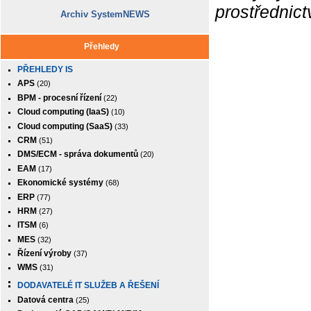
prostřednic
Archiv SystemNEWS
Přehledy
PŘEHLEDY IS
APS
(20)
BPM - procesní řízení
(22)
Cloud computing (IaaS)
(10)
Cloud computing (SaaS)
(33)
CRM
(51)
DMS/ECM - správa dokumentů
(20)
EAM
(17)
Ekonomické systémy
(68)
ERP
(77)
HRM
(27)
ITSM
(6)
MES
(32)
Řízení výroby
(37)
WMS
(31)
DODAVATELÉ IT SLUŽEB A ŘEŠENÍ
Datová centra
(25)