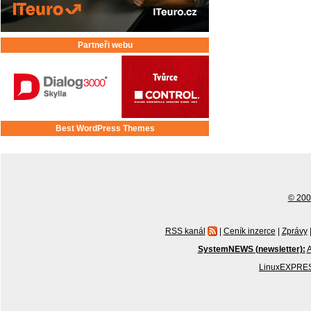
Partneři webu
Best WordPress Themes
© 2001
RSS kanál
|
Ceník inzerce
|
Zprávy
SystemNEWS (newsletter):
A
LinuxEXPRES