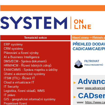
Tematické sekce
Hlavní strana
->
Přehledy 
PŘEHLED DODAV
ERP systémy
CAD/CAM/CAE/PL
CRM systémy
Plánování a řízení výroby
AI a Business Intelligence
DMS/ECM - Správa dokumentů
FILTROVAT
HRM/HCM - Řízení lidských zdrojů
PODLE PARAMETRŮ
EAM/CMMS - Správa majetku a údržby
Účetní a ekonomické systémy
ITSM (ITIL) - Řízení IT
Advance
Cloud a virtualizace IT
IT Security
www:
www.advanced
Logistika, řízení skladů, WMS
CADserv
IT právo
GIS - geografické informační systémy
www:
https://www.c
Projektové řízení