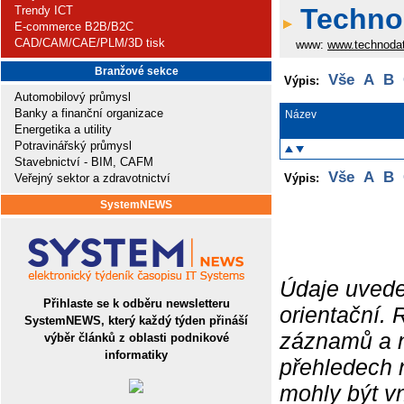
Technod
Trendy ICT
E-commerce B2B/B2C
CAD/CAM/CAE/PLM/3D tisk
www:
www.technoda
Branžové sekce
Vše
A
B
Výpis:
Automobilový průmysl
Banky a finanční organizace
Název
Energetika a utility
Potravinářský průmysl
Stavebnictví - BIM, CAFM
Vše
A
B
Veřejný sektor a zdravotnictví
Výpis:
SystemNEWS
Údaje uvede
Přihlaste se k odběru newsletteru
orientační.
SystemNEWS, který každý týden přináší
záznamů a ne
výběr článků z oblasti podnikové
informatiky
přehledech 
mohly být v