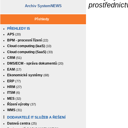
prostřednic
Archiv SystemNEWS
Přehledy
PŘEHLEDY IS
APS
(20)
BPM - procesní řízení
(22)
Cloud computing (IaaS)
(10)
Cloud computing (SaaS)
(33)
CRM
(51)
DMS/ECM - správa dokumentů
(20)
EAM
(17)
Ekonomické systémy
(68)
ERP
(77)
HRM
(27)
ITSM
(6)
MES
(32)
Řízení výroby
(37)
WMS
(31)
DODAVATELÉ IT SLUŽEB A ŘEŠENÍ
Datová centra
(25)