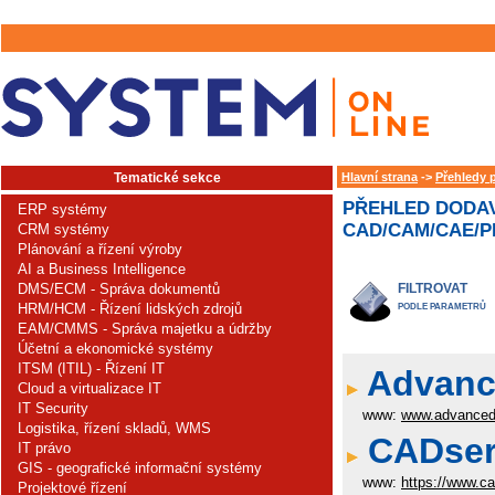
Tematické sekce
Hlavní strana
->
Přehledy 
PŘEHLED DODAV
ERP systémy
CAD/CAM/CAE/PL
CRM systémy
Plánování a řízení výroby
AI a Business Intelligence
DMS/ECM - Správa dokumentů
FILTROVAT
HRM/HCM - Řízení lidských zdrojů
PODLE PARAMETRŮ
EAM/CMMS - Správa majetku a údržby
Účetní a ekonomické systémy
ITSM (ITIL) - Řízení IT
Advance
Cloud a virtualizace IT
IT Security
www:
www.advanced
Logistika, řízení skladů, WMS
CADserv
IT právo
GIS - geografické informační systémy
www:
https://www.c
Projektové řízení