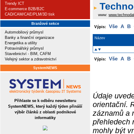
Technod
Trendy ICT
E-commerce B2B/B2C
CAD/CAM/CAE/PLM/3D tisk
www:
www.technoda
Branžové sekce
Vše
A
B
Výpis:
Automobilový průmysl
Banky a finanční organizace
Název
Energetika a utility
Potravinářský průmysl
Stavebnictví - BIM, CAFM
Vše
A
B
Veřejný sektor a zdravotnictví
Výpis:
SystemNEWS
Údaje uvede
Přihlaste se k odběru newsletteru
orientační.
SystemNEWS, který každý týden přináší
záznamů a ne
výběr článků z oblasti podnikové
informatiky
přehledech 
mohly být v