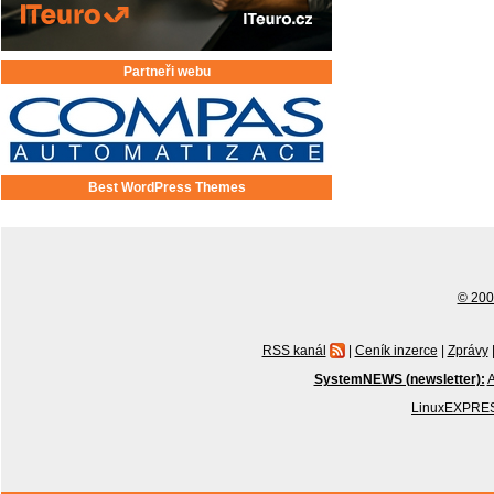
Partneři webu
Best WordPress Themes
© 2001
RSS kanál
|
Ceník inzerce
|
Zprávy
SystemNEWS (newsletter):
A
LinuxEXPRES