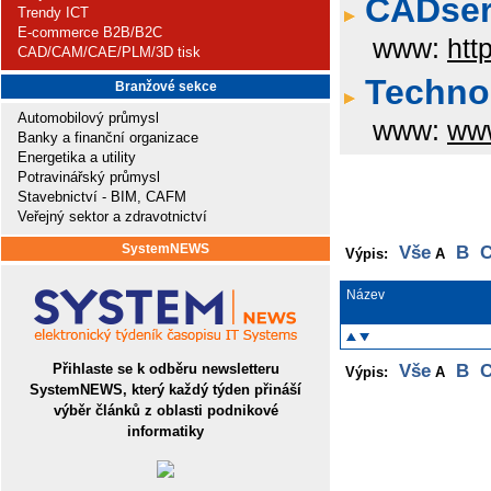
CADserv
Trendy ICT
E-commerce B2B/B2C
www:
htt
CAD/CAM/CAE/PLM/3D tisk
Technod
Branžové sekce
Automobilový průmysl
www:
www
Banky a finanční organizace
Energetika a utility
Potravinářský průmysl
Stavebnictví - BIM, CAFM
Veřejný sektor a zdravotnictví
SystemNEWS
Vše
B
Výpis:
A
Název
Přihlaste se k odběru newsletteru
Vše
B
Výpis:
A
SystemNEWS, který každý týden přináší
výběr článků z oblasti podnikové
informatiky