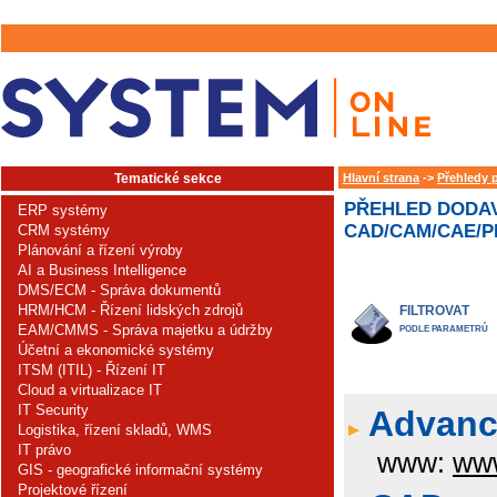
Tematické sekce
Hlavní strana
->
Přehledy 
PŘEHLED DODAV
ERP systémy
CAD/CAM/CAE/PL
CRM systémy
Plánování a řízení výroby
AI a Business Intelligence
DMS/ECM - Správa dokumentů
HRM/HCM - Řízení lidských zdrojů
FILTROVAT
EAM/CMMS - Správa majetku a údržby
PODLE PARAMETRŮ
Účetní a ekonomické systémy
ITSM (ITIL) - Řízení IT
Cloud a virtualizace IT
IT Security
Advance
Logistika, řízení skladů, WMS
IT právo
www:
www
GIS - geografické informační systémy
Projektové řízení