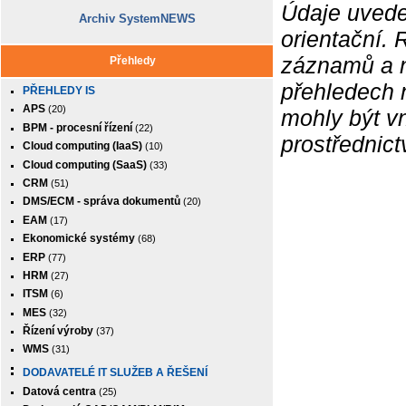
Údaje uvede
Archiv SystemNEWS
orientační.
záznamů a ne
Přehledy
přehledech 
PŘEHLEDY IS
APS
(20)
mohly být v
BPM - procesní řízení
(22)
prostřednic
Cloud computing (IaaS)
(10)
Cloud computing (SaaS)
(33)
CRM
(51)
DMS/ECM - správa dokumentů
(20)
EAM
(17)
Ekonomické systémy
(68)
ERP
(77)
HRM
(27)
ITSM
(6)
MES
(32)
Řízení výroby
(37)
WMS
(31)
DODAVATELÉ IT SLUŽEB A ŘEŠENÍ
Datová centra
(25)