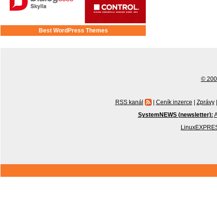
Best WordPress Themes
© 2001
RSS kanál
|
Ceník inzerce
|
Zprávy
SystemNEWS (newsletter):
A
LinuxEXPRES