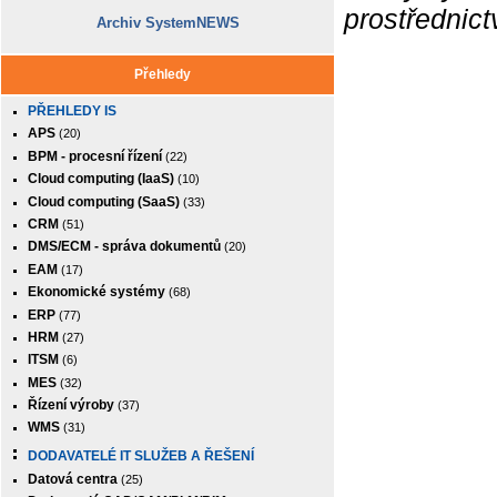
prostřednic
Archiv SystemNEWS
Přehledy
PŘEHLEDY IS
APS
(20)
BPM - procesní řízení
(22)
Cloud computing (IaaS)
(10)
Cloud computing (SaaS)
(33)
CRM
(51)
DMS/ECM - správa dokumentů
(20)
EAM
(17)
Ekonomické systémy
(68)
ERP
(77)
HRM
(27)
ITSM
(6)
MES
(32)
Řízení výroby
(37)
WMS
(31)
DODAVATELÉ IT SLUŽEB A ŘEŠENÍ
Datová centra
(25)