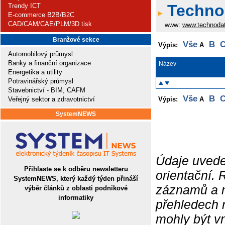
Technod
Trendy ICT
E-commerce B2B/B2C
CAD/CAM/CAE/PLM/3D tisk
www:
www.technoda
Branžové sekce
Vše
B
Výpis:
A
Automobilový průmysl
Banky a finanční organizace
Název
Energetika a utility
Potravinářský průmysl
Stavebnictví - BIM, CAFM
Vše
B
Veřejný sektor a zdravotnictví
Výpis:
A
SystemNEWS
Údaje uvede
Přihlaste se k odběru newsletteru
orientační.
SystemNEWS, který každý týden přináší
záznamů a ne
výběr článků z oblasti podnikové
informatiky
přehledech 
mohly být v