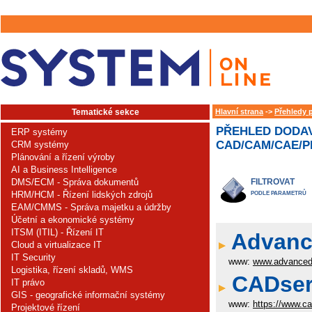
Tematické sekce
Hlavní strana
->
Přehledy 
PŘEHLED DODAV
ERP systémy
CAD/CAM/CAE/PL
CRM systémy
Plánování a řízení výroby
AI a Business Intelligence
DMS/ECM - Správa dokumentů
FILTROVAT
HRM/HCM - Řízení lidských zdrojů
PODLE PARAMETRŮ
EAM/CMMS - Správa majetku a údržby
Účetní a ekonomické systémy
ITSM (ITIL) - Řízení IT
Advance
Cloud a virtualizace IT
IT Security
www:
www.advanced
Logistika, řízení skladů, WMS
CADserv
IT právo
GIS - geografické informační systémy
www:
https://www.c
Projektové řízení