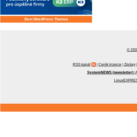
Best WordPress Themes
© 2001
RSS kanál
|
Ceník inzerce
|
Zprávy
SystemNEWS (newsletter):
A
LinuxEXPRES