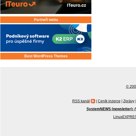
Partneři webu
Best WordPress Themes
© 2001
RSS kanál
|
Ceník inzerce
|
Zprávy
SystemNEWS (newsletter):
A
LinuxEXPRES