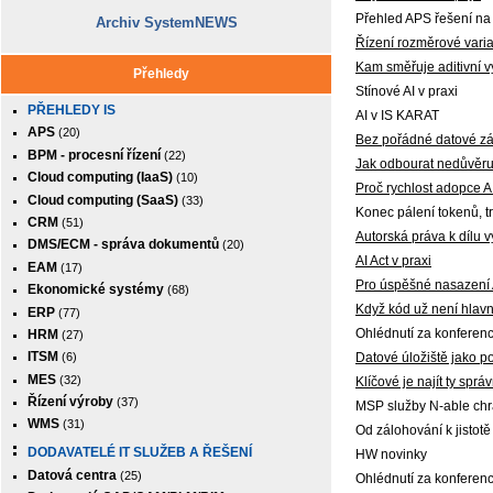
Přehled APS řešení na
Archiv SystemNEWS
Řízení rozměrové variab
Kam směřuje aditivní 
Přehledy
Stínové AI v praxi
PŘEHLEDY IS
AI v IS KARAT
APS
(20)
Bez pořádné datové zá
BPM - procesní řízení
(22)
Jak odbourat nedůvěru
Cloud computing (IaaS)
(10)
Proč rychlost adopce 
Cloud computing (SaaS)
(33)
Konec pálení tokenů, tr
CRM
(51)
Autorská práva k dílu 
DMS/ECM - správa dokumentů
(20)
AI Act v praxi
EAM
(17)
Pro úspěšné nasazení 
Ekonomické systémy
(68)
Když kód už není hlav
ERP
(77)
Ohlédnutí za konferen
HRM
(27)
ITSM
Datové úložiště jako po
(6)
MES
(32)
Klíčové je najít ty správ
Řízení výroby
(37)
MSP služby N-able c
WMS
(31)
Od zálohování k jistot
DODAVATELÉ IT SLUŽEB A ŘEŠENÍ
HW novinky
Datová centra
(25)
Ohlédnutí za konferenc