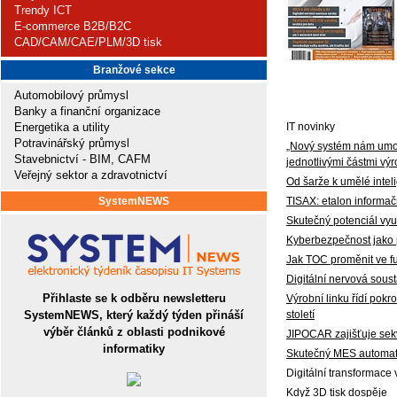
Trendy ICT
E-commerce B2B/B2C
CAD/CAM/CAE/PLM/3D tisk
Branžové sekce
Automobilový průmysl
Banky a finanční organizace
Energetika a utility
IT novinky
Potravinářský průmysl
„Nový systém nám umožn
Stavebnictví - BIM, CAFM
jednotlivými částmi vý
Veřejný sektor a zdravotnictví
Od šarže k umělé intel
SystemNEWS
TISAX: etalon informač
Skutečný potenciál vyu
Kyberbezpečnost jako 
Jak TOC proměnit ve fun
Digitální nervová sous
Přihlaste se k odběru newsletteru
Výrobní linku řídí pokr
SystemNEWS, který každý týden přináší
století
výběr článků z oblasti podnikové
JIPOCAR zajišťuje sek
informatiky
Skutečný MES automatiz
Digitální transformace 
Když 3D tisk dospěje