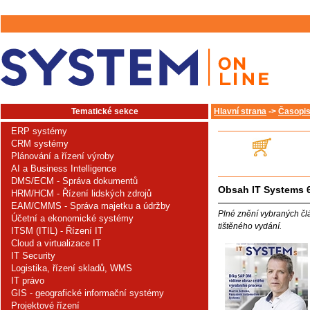
Tematické sekce
Hlavní strana
->
Časopis
ERP systémy
CRM systémy
Plánování a řízení výroby
AI a Business Intelligence
DMS/ECM - Správa dokumentů
Obsah IT Systems 
HRM/HCM - Řízení lidských zdrojů
EAM/CMMS - Správa majetku a údržby
Plné znění vybraných čl
Účetní a ekonomické systémy
tištěného vydání.
ITSM (ITIL) - Řízení IT
Cloud a virtualizace IT
IT Security
Logistika, řízení skladů, WMS
IT právo
GIS - geografické informační systémy
Projektové řízení