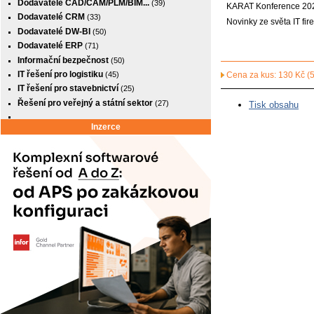
Dodavatelé CAD/CAM/PLM/BIM...
(39)
KARAT Konference 2026
Dodavatelé CRM
(33)
Novinky ze světa IT fir
Dodavatelé DW-BI
(50)
Dodavatelé ERP
(71)
Informační bezpečnost
(50)
IT řešení pro logistiku
(45)
Cena za kus: 130 Kč 
IT řešení pro stavebnictví
(25)
Řešení pro veřejný a státní sektor
(27)
Tisk obsahu
Inzerce